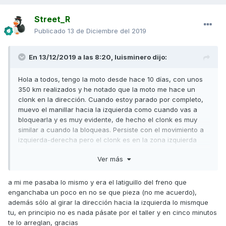
Street_R
Publicado
13 de Diciembre del 2019
En 13/12/2019 a las 8:20,
luisminero
dijo:
Hola a todos, tengo la moto desde hace 10 días, con unos
350 km realizados y he notado que la moto me hace un
clonk en la dirección. Cuando estoy parado por completo,
muevo el manillar hacia la izquierda como cuando vas a
bloquearla y es muy evidente, de hecho el clonk es muy
similar a cuando la bloqueas. Persiste con el movimiento a
izquierda-derecha pero el clonk es en la zona izquierda
como si se quedase pillado con algo. Lo que me deja
Ver más
mosca es que me bajo para ver de dónde viene y entonces
deja de sonar, me vuelvo a subir y ya no suena. No me pasa
el 100% de las veces que cojo la moto pero si un 80% mas
a mi me pasaba lo mismo y era el latiguillo del freno que
o menos.
enganchaba un poco en no se que pieza (no me acuerdo),
además sólo al girar la dirección hacia la izquierda lo mismque
Hoy intentaré pasarme por la tienda/taller donde la compré
tu, en principio no es nada pásate por el taller y en cinco minutos
a ver si me cuentan de dónde puede venir.
te lo arreglan, gracias