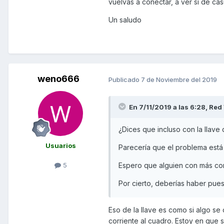
vuelvas a conectar, a ver si de casua
mismo ruido que la cosa negra 
Un saludo
cuadro de vuelve loco, a veces 
el cuadro jajajajaj, una p*ta loc
Gracias a todos los que leáis
unos eurillos!!
weno666
Publicado
7 de Noviembre del 2019
En 7/11/2019 a las 6:28,
Red 
¿Dices que incluso con la llave
Usuarios
Parecería que el problema está
Espero que alguien con más con
5
Por cierto, deberías haber puesto
Eso de la llave es como si algo s
corriente al cuadro. Estoy en que 