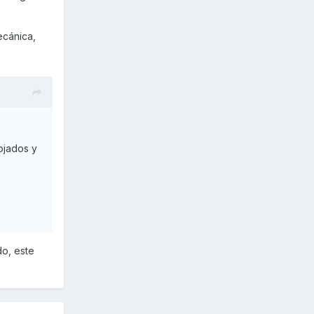
ecánica,
ojados y
do, este