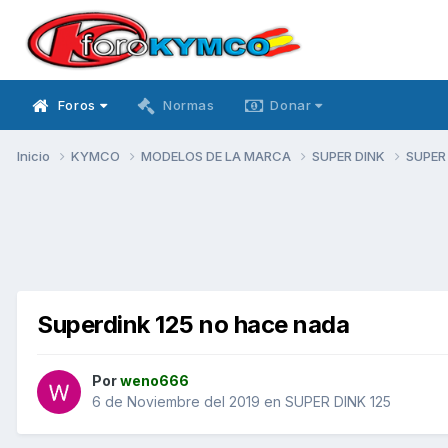
Foros
Normas
Donar
Inicio
KYMCO
MODELOS DE LA MARCA
SUPER DINK
SUPER
Superdink 125 no hace nada
Por
weno666
6 de Noviembre del 2019
en
SUPER DINK 125