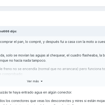
no666
dijo:
comprar el pan, lo compré, y después fui a casa con la moto a cues
ada, solo se movían las agujas al chequear, el cuadro flasheaba, la
anque no hacía nada tampoco.
e freno no se encendía (normal que no arrancara) pero funciona t
 he comprobado:
Ver más
os
 arranque y desconexión y piña en general, OK, le he echado WD40 
uizás te haya entrado agua en algún conector.
do y desconectado ....
s los conectores que veas los desconectes y mires si están mojad
ve es: le llega corriente a un relé justo encima del pito, hace clack-cl