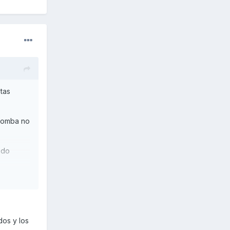
tas
 bomba no
odo
limpia
os y los
ack, el