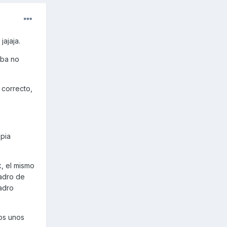
jajaja.
mba no
 correcto,
mpia
k, el mismo
uadro de
uadro
os unos