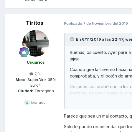
Tiritos
Publicado
7 de Noviembre del 2019
En 6/11/2019 a las 22:47,
we
Buenas, os cuento. Ayer pare a 
jajaja.
Usuarios
Cuando giré la llave no hacía n
7,9k
comprobaba, y el botón de arr
Moto:
SuperDink 350i
Euro4
Después comprobé que la luz d
Ciudad:
Tarragona
correcto, es decir, cosas que
Donador
Batería OK- 12,4V 2 días seguid
Fusibles ok, pata ok, botón de
Parece que sea un mal contacto, q
contactos a todo lo que he mira
Solo te puedo recomendar que todo
Ahora lo que hace al girar la lla