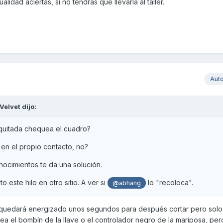
lidad aciertas, si no tendrás que llevarla al taller.
electrónica encima de la mariposa, pero ya está, no comprueba bom
se queda solo la luz de revisión de motor, a veces saco la llave y
ura, alguien sabe por dónde tirar? O me tiro yo al taller?
 esto de antemano, y espero que podamos aprender algo para ahorr
Aut
Velvet
dijo:
 quitada chequea el cuadro?
 en el propio contacto, no?
ocimientos te da una solución.
 este hilo en otro sitio. A ver si
lo "recoloca".
@abhang
e quedará energizado unos segundos para después cortar pero solo 
sea el bombín de la llave o el controlador negro de la mariposa, pe