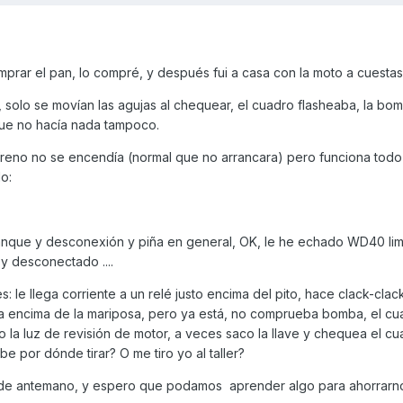
prar el pan, lo compré, y después fui a casa con la moto a cuestas 
, solo se movían las agujas al chequear, el cuadro flasheaba, la bo
que no hacía nada tampoco.
reno no se encendía (normal que no arrancara) pero funciona todo
do:
ranque y desconexión y piña en general, OK, le he echado WD40 li
y desconectado ....
es: le llega corriente a un relé justo encima del pito, hace clack-clac
ca encima de la mariposa, pero ya está, no comprueba bomba, el c
 la luz de revisión de motor, a veces saco la llave y chequea el c
sabe por dónde tirar? O me tiro yo al taller?
to de antemano, y espero que podamos aprender algo para ahorrarn