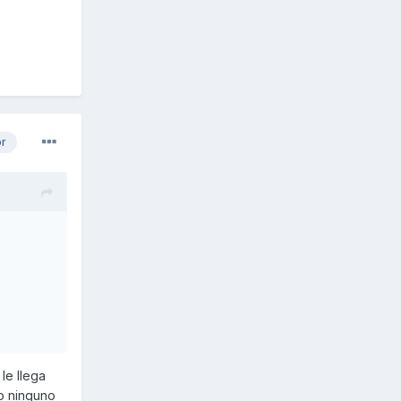
ba, el
 chequea
arnos
or
le llega
ro ninguno