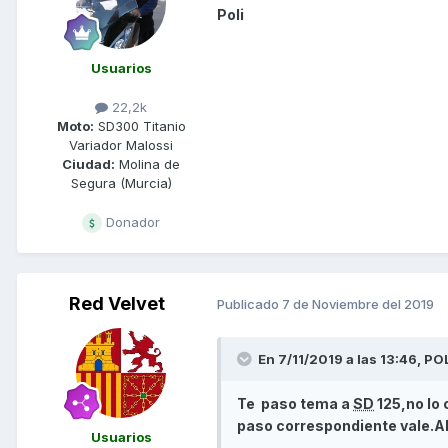
Poli
Usuarios
22,2k
Moto:
SD300 Titanio
Variador Malossi
Ciudad:
Molina de
Segura (Murcia)
Donador
Red Velvet
Publicado
7 de Noviembre del 2019
En 7/11/2019 a las 13:46,
POL
Te paso tema a
SD
125,no lo 
paso correspondiente vale.Ah
Usuarios