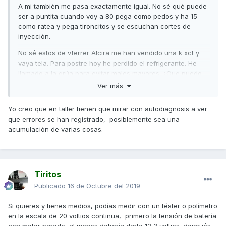
A mi también me pasa exactamente igual. No sé qué puede
ser a puntita cuando voy a 80 pega como pedos y ha 15
como ratea y pega tironcitos y se escuchan cortes de
inyección.
No sé estos de vferrer Alcira me han vendido una k xct y
vaya tela. Para postre hoy he perdido el refrigerante. He
llamado a la grúa para evitar males mayores. ¿Que puedo
hacer?
Ver más
A ver que le pasa.
Yo creo que en taller tienen que mirar con autodiagnosis a ver
que errores se han registrado, posiblemente sea una
acumulación de varias cosas.
Tiritos
Publicado
16 de Octubre del 2019
Si quieres y tienes medios, podías medir con un téster o polímetro
en la escala de 20 voltios continua, primero la tensión de batería