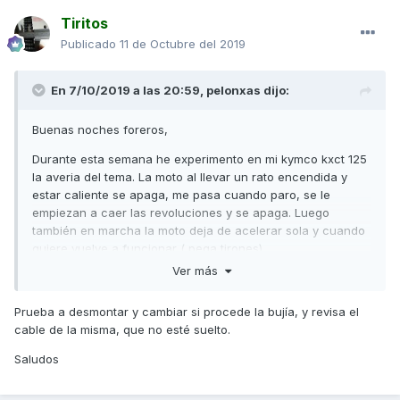
Tiritos
Publicado
11 de Octubre del 2019
En 7/10/2019 a las 20:59,
pelonxas
dijo:
Buenas noches foreros,
Durante esta semana he experimento en mi kymco kxct 125
la averia del tema. La moto al llevar un rato encendida y
estar caliente se apaga, me pasa cuando paro, se le
empiezan a caer las revoluciones y se apaga. Luego
también en marcha la moto deja de acelerar sola y cuando
quiere vuelve a funcionar ( pega tirones).
Ver más
A ver si alguien me puede ayudar alguien con este tema.
Prueba a desmontar y cambiar si procede la bujía, y revisa el
cable de la misma, que no esté suelto.
Saludos y gracias
Saludos