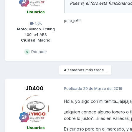
Pues sí, el foro está funcionand
Usuarios
je,je,je!!!!!
1,6k
Moto:
Kymco Xciting
400i e4 ABS
Ciudad:
Madrid
Donador
4 semanas más tarde...
JD400
Publicado
29 de Marzo del 2019
Hola, yo sigo con mi temita...jajaj
¿alguien conoce alguno tonero o f
cobre lo justo?....si es en Vallecas, 
Usuarios
Es curioso pero en el mercado, y 