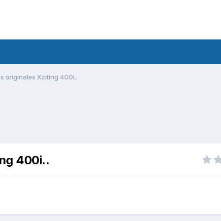
 originales Xciting 400i..
ng 400i..