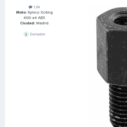
1,6k
Moto:
Kymco Xciting
400i e4 ABS
Ciudad:
Madrid
Donador