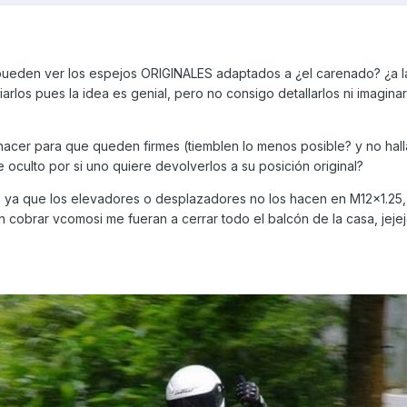
e pueden ver los espejos ORIGINALES adaptados a ¿el carenado? ¿a l
opiarlos pues la idea es genial, pero no consigo detallarlos ni imagi
 hacer para que queden firmes (tiemblen lo menos posible? y no hal
 oculto por si uno quiere devolverlos a su posición original?
, ya que los elevadores o desplazadores no los hacen en M12x1.25
n cobrar vcomosi me fueran a cerrar todo el balcón de la casa, jejeje