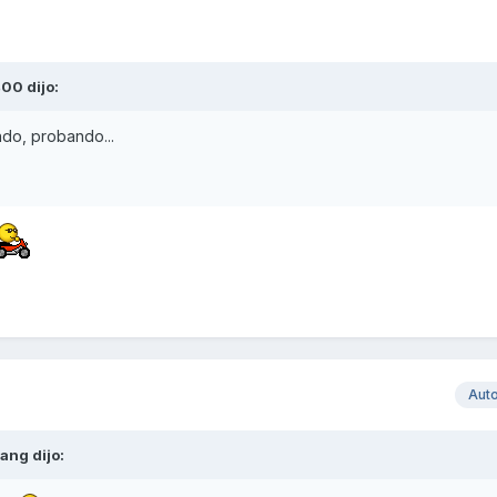
400
dijo:
bando, probando...
Aut
hang
dijo: