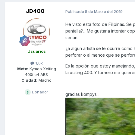
JD400
Publicado
5 de Marzo del 2019
He visto esta foto de Filipinas. S
pantalla?... Me gustaria intentar c
serian.
¿a algún artista se le ocurre como
Usuarios
perforar o al menos que se perfore
1,6k
Es la opción que estoy manejando
Moto:
Kymco Xciting
la xciting 400. Y tornero me quiere
400i e4 ABS
Ciudad:
Madrid
Donador
gracias kompys...