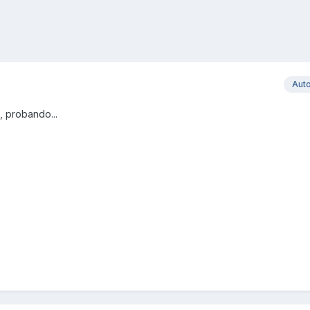
Aut
o, probando...