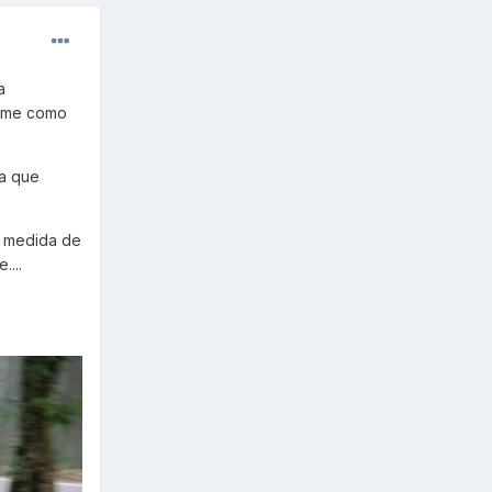
a
narme como
la que
, medida de
....