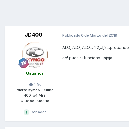
JD400
Publicado
6 de Marzo del 2019
ALO, ALO, ALO.... 1,2,..1,2....proband
ah! pues si funciona...jajaja
Usuarios
1,6k
Moto:
Kymco Xciting
400i e4 ABS
Ciudad:
Madrid
Donador