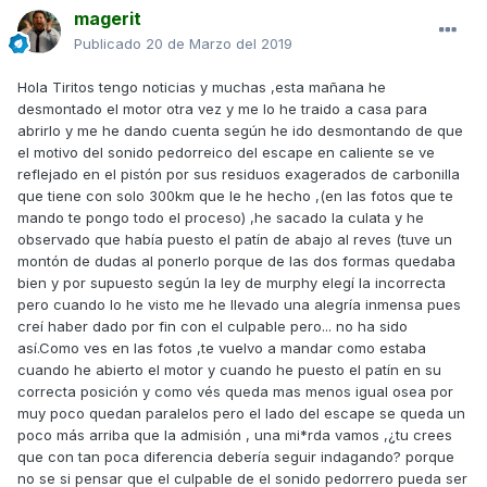
magerit
Publicado
20 de Marzo del 2019
Hola Tiritos tengo noticias y muchas ,esta mañana he
desmontado el motor otra vez y me lo he traido a casa para
abrirlo y me he dando cuenta según he ido desmontando de que
el motivo del sonido pedorreico del escape en caliente se ve
reflejado en el pistón por sus residuos exagerados de carbonilla
que tiene con solo 300km que le he hecho ,(en las fotos que te
mando te pongo todo el proceso) ,he sacado la culata y he
observado que había puesto el patín de abajo al reves (tuve un
montón de dudas al ponerlo porque de las dos formas quedaba
bien y por supuesto según la ley de murphy elegí la incorrecta
pero cuando lo he visto me he llevado una alegría inmensa pues
creí haber dado por fin con el culpable pero... no ha sido
así.Como ves en las fotos ,te vuelvo a mandar como estaba
cuando he abierto el motor y cuando he puesto el patín en su
correcta posición y como vés queda mas menos igual osea por
muy poco quedan paralelos pero el lado del escape se queda un
poco más arriba que la admisión , una mi*rda vamos ,¿tu crees
que con tan poca diferencia debería seguir indagando? porque
no se si pensar que el culpable de el sonido pedorrero pueda ser