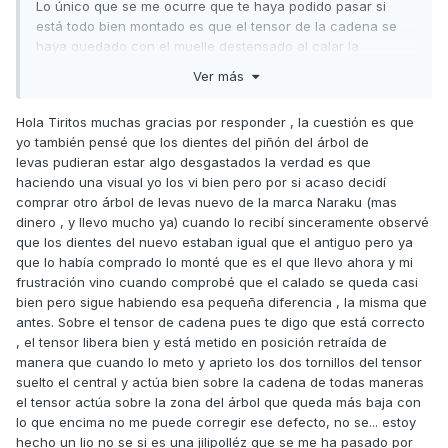
Lo único que se me ocurre que te haya podido pasar si
está todo bien montado es que el tensor de la cadena se
haya quedado con el muelle destensado al calar la
distribución (hay que montar la cadena con el tornillo
Ver más
tensor girado hacia la derecha y una vez apretada la culata
con el par correspondiente y calada la distribución, aflojar
Hola Tiritos muchas gracias por responder , la cuestión es que
el tornillo del tensor para que actúe el muelle).
yo también pensé que los dientes del piñón del árbol de
También pueden estar desgastados los dientes del piñón y
levas pudieran estar algo desgastados la verdad es que
corona de la distribución y haber cambiado el paso, pero
haciendo una visual yo los vi bien pero por si acaso decidí
de eso te hubieras dado cuenta al observarlos.
comprar otro árbol de levas nuevo de la marca Naraku (mas
dinero , y llevo mucho ya) cuando lo recibí sinceramente observé
El ruido que dices que se escucha en el escape cuando
que los dientes del nuevo estaban igual que el antiguo pero ya
está caliente es sin duda una fuga de compresión por la
que lo había comprado lo monté que es el que llevo ahora y mi
válvula de escape porque está adelantada la distribución,
frustración vino cuando comprobé que el calado se queda casi
en frío no lo aprecias, porque la holgura de cola de válvula
bien pero sigue habiendo esa pequeña diferencia , la misma que
le sirve de retraso aunque sea mínimo.
antes. Sobre el tensor de cadena pues te digo que está correcto
, el tensor libera bien y está metido en posición retraída de
Espero que sea lo del tensor y puedas solucionarlo.
manera que cuando lo meto y aprieto los dos tornillos del tensor
Un saludo
suelto el central y actúa bien sobre la cadena de todas maneras
el tensor actúa sobre la zona del árbol que queda más baja con
lo que encima no me puede corregir ese defecto, no se... estoy
hecho un lio no se si es una jilipolléz que se me ha pasado por