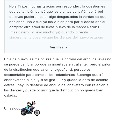
Hola Tiritos muchas gracias por responder , la cuestión es
que yo también pensé que los dientes del piñón del árbol
de levas pudieran estar algo desgastados la verdad es que
haciendo una visual yo los vi bien pero por si acaso decidí
comprar otro árbol de levas nuevo de la marca Naraku
(mas dinero , y llevo mucho ya) cuando lo recibí
sinceramente observé que los dientes del nuevo estaban
igual que el antiguo pero ya que lo había comprado lo
Ver más
monté que es el que llevo ahora y mi frustración vino
cuando comprobé que el calado se queda casi bien pero
sigue habiendo esa pequeña diferencia , la misma que
Hola de nuevo, se me ocurre que: la corona del árbol de levas no
antes. Sobre el tensor de cadena pues te digo que está
se puede cambiar porque va insertada en caliente, pero el piñón
correcto , el tensor libera bien y está metido en posición
de la distribución que va en el cigueñal si, porque es
retraída de manera que cuando lo meto y aprieto los dos
desmontable para cambiar los rodamientos. Supongo que irá
tornillos del tensor suelto el central y actúa bien sobre la
enchavetado al eje, y si se gira 180° y queda la cara de delante
cadena de todas maneras el tensor actúa sobre la zona del
detrás, hay un desfase de ángulo del chavetero con relación a
árbol que queda más baja con lo que encima no me puede
los dientes.y puede ocurrir que la distribución no queda bien
corregir ese defecto, no se... estoy hecho un lio no se si es
calada..
una jilipolléz que se me ha pasado por alto o es algo grave
como por ejemplo que los dientes del cigüeñal estén
Un saludo
también defectuosos o que en la rectificadora no me
hubiesen centrado bien el mismo ya solo pienso en cosas