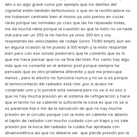
alto o es algo grave como por ejemplo que los dientes del
cigüeñal estén también defectuosos o que en la rectificadora no
me hubiesen centrado bien el mismo ya solo pienso en cosas
raras porque las normales yo creo que las he repasado todas,
me da mucha rabia porque la cuestión es que la moto no va nada
mal para ser un 250 le he hecho ya unos 300 km y voy
respetando las velocidades de rodaje (unos 70/80 kmph) aún así
en alguna ocasión la he puesto a 100 kmph y la moto responde
bien pero con ese sonido pedorrero que te comento que es lo
que me hace pensar que no va fina del todo. Por cierto hay algo
más que no comenté en el anterior post porque siempre he
pensado que es otro problema diferente y que me preocupa
menos , pero el electro no funciona nunca y no se si es porque
el termocontacto del radiador está roto ,por si acaso he
comprado uno y lo pondré esta semana pero no se si es eso o
que no hay mucha presión en el sistema de refrigeración y hace
que el termo no se caliente lo suficiente la cosa es que no se si
es paranoia mía o me da la sensación de que no hay mucha
presión en el circuito porque con la moto en caliente he abierto
el tapón de radiador con mucho cuidado con un trapo y no sale
presión por la boca del radiador la culata fue apretada con
dinamométrica así que no debería ser que pierde presión por la