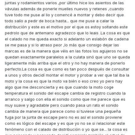
juntas y rodamientos varios ,por último hice los asientos de las
vávulas además de ponerle muelles nuevos y retenes ,cuando
tuve todo me puse al lio y comencé a montar y debo decir que
todo salío a pedir de boca hasta... que me puse a calar la
distribución y este es el motivo por el que os estoy soltando este
pedrolo que de antemano agradezco que lo leais .La cosa es que
el calado no me queda exacto si adelanto un eslabón de cadena
se me pasa y si lo atraso peor ,lo más que consigo dejar las
marcas es de la manera que véis en las fotos los agujeros no se
quedan exactamente paralelos a la culata sinó que uno se queda
ligeramente más arriba que el otro y no hay manera de ponerlo
perfecto.La cosa es que como es tan poco después de consultar
a unos y otros decidí montar el motor y probar a ver que tal iba la
moto y la cosa es que la moto va bién o eso creo yo pero hay
algo que me desconcierta y es que cuando la moto coge
temperatura el sonido del escape cambia de registro cuando la
arranco y salgo con ella el sonido como que me parece que es
muy suave y agradable pero cuando pasa un rato el sonido
cambia de manera que parece como si tuviese una pequeña
fuga por la junta de escape pero no es así el sonido proviene
como es lógico del escape y es que yo no se si relacionar este
fenómeno con el calado de distribución o yo que se... la cosa es