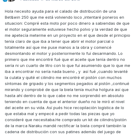
Hola necesito ayuda para el calado de distribución de una
Bet&win 250 que me está volviendo loco ,intentaré poneros en
situacion: Compré esta moto por poco dinero a sabiendas de que
el motor seguramente estuviese hecho polvo y la verdad de que
me apetecía meterme en un proyecto en el que desde el principio
tenía claro de que iba a tener que abrir el motor parcial o
totalmente así que me puse manos a la obra y comencé
desmontando el motor y posteriormente lo fuí desarmando. Lo
primero que me encontré fué que el aceite que tenía dentro no
sería ni un cuarto de litro con lo que fuí asumiendo que lo que me
iba a encontrar no sería nada bueno , y así fué ,cuando levanté
la culata y quité el cilindro me encontré el pistón con muchos
síntomas de gripado y los segmentos pegados al pistón ,continué
mirando y comprobé de que la biela tenía mucha holgura así que
hasta ahí dentro de lo que cabe no me sorprendió en absoluto
teniendo en cuenta de que el anterior dueño no le miró el nivel
del aceite en su vida. Así pués hice recopilación logística de lo
que estaba mal y empecé a pedir todas las piezas que yo
consideré que necesitaba.He comprado un kit de cilindro/pistón
de la marca Naraku mandé rectificar la biela compré también la
cadena de distribución con sus patines además del juego de