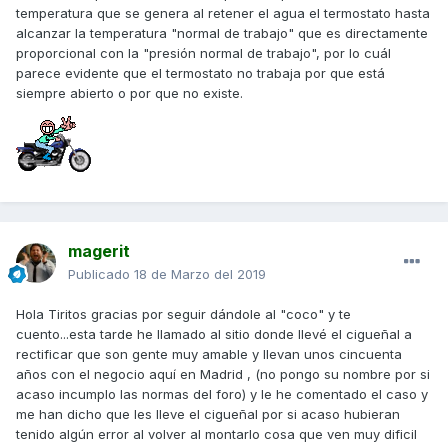
faltando ,no me importa el curro que me estoy llevando
temperatura que se genera al retener el agua el termostato hasta
porque me gusta hacerlo pero claro uno quiere siempre ver
alcanzar la temperatura "normal de trabajo" que es directamente
recompensa a su trabajo.
proporcional con la "presión normal de trabajo", por lo cuál
parece evidente que el termostato no trabaja por que está
siempre abierto o por que no existe.
magerit
Publicado
18 de Marzo del 2019
Hola Tiritos gracias por seguir dándole al "coco" y te
cuento...esta tarde he llamado al sitio donde llevé el cigueñal a
rectificar que son gente muy amable y llevan unos cincuenta
años con el negocio aquí en Madrid , (no pongo su nombre por si
acaso incumplo las normas del foro) y le he comentado el caso y
me han dicho que les lleve el cigueñal por si acaso hubieran
tenido algún error al volver al montarlo cosa que ven muy dificil