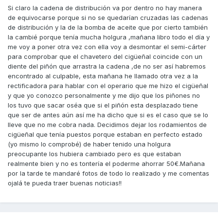
Si claro la cadena de distribución va por dentro no hay manera
de equivocarse porque si no se quedarían cruzadas las cadenas
de distribución y la de la bomba de aceite que por cierto también
la cambié porque tenía mucha holgura ,mañana libro todo el día y
me voy a poner otra vez con ella voy a desmontar el semi-cárter
para comprobar que el chavetero del cigüeñal coincide con un
diente del piñón que arrastra la cadena ,de no ser así habremos
encontrado al culpable, esta mañana he llamado otra vez a la
rectificadora para hablar con el operario que me hizo el cigüeñal
y que yo conozco personalmente y me dijo que los piñones no
los tuvo que sacar oséa que si el piñón esta desplazado tiene
que ser de antes aún así me ha dicho que si es el caso que se lo
lleve que no me cobra nada. Decidimos dejar los rodamientos de
cigüeñal que tenía puestos porque estaban en perfecto estado
(yo mismo lo comprobé) de haber tenido una holgura
preocupante los hubiera cambiado pero es que estaban
realmente bien y no es tontería el poderme ahorrar 50€.Mañana
por la tarde te mandaré fotos de todo lo realizado y me comentas
ojalá te pueda traer buenas noticias!!