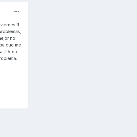
 viernes 9
 problemas,
mejor no
 iba que me
la ITV no
problema.