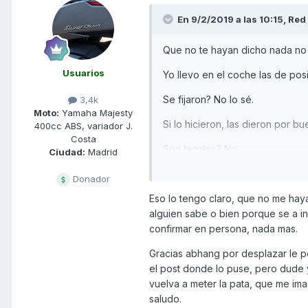
En 9/2/2019 a las 10:15,
Red 
Que no te hayan dicho nada no s
Usuarios
Yo llevo en el coche las de po
Se fijaron? No lo sé.
3,4k
Moto:
Yamaha Majesty
Si lo hicieron, las dieron por b
400cc ABS, variador J.
Costa
Son legales? No
Ciudad:
Madrid
Donador
Eso lo tengo claro, que no me haya
alguien sabe o bien porque se a i
confirmar en persona, nada mas.
Gracias abhang por desplazar le po
el post donde lo puse, pero dude 
vuelva a meter la pata, que me im
saludo.