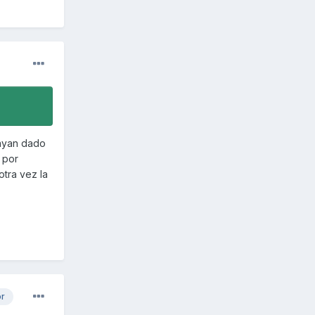
hayan dado
 por
otra vez la
or