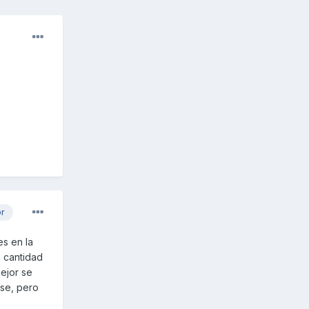
or
es en la
a cantidad
mejor se
use, pero