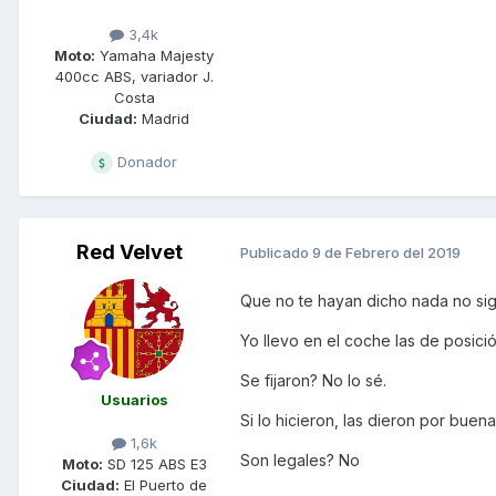
3,4k
Moto:
Yamaha Majesty
400cc ABS, variador J.
Costa
Ciudad:
Madrid
Donador
Red Velvet
Publicado
9 de Febrero del 2019
Que no te hayan dicho nada no sign
Yo llevo en el coche las de posic
Se fijaron? No lo sé.
Usuarios
Si lo hicieron, las dieron por buena
1,6k
Son legales? No
Moto:
SD 125 ABS E3
Ciudad:
El Puerto de