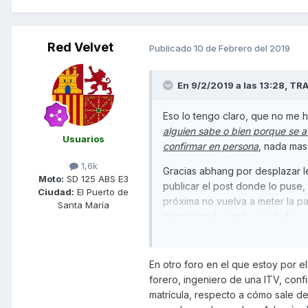
Red Velvet
Publicado
10 de Febrero del 2019
En 9/2/2019 a las 13:28,
TRA
Eso lo tengo claro, que no me h
alguien sabe o bien porque se a
Usuarios
confirmar en persona
, nada mas
1,6k
Gracias abhang por desplazar le
Moto:
SD 125 ABS E3
publicar el post donde lo puse,
Ciudad:
El Puerto de
próxima no vuelva a meter la p
Santa María
desplazando post, un saludo.
En otro foro en el que estoy por el 
forero, ingeniero de una ITV, conf
matrícula, respecto a cómo sale de