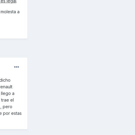
 es legal
.
 molesta a
 dicho
renault
 llego a
 trae el
 , pero
e por estas