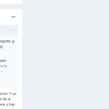
pregunte
si
do
sado
ra la
 y
ación. Y un
n
de la
rave y hay