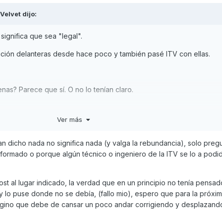
Velvet
dijo:
ignifica que sea "legal".
sición delanteras desde hace poco y también pasé ITV con ellas.
uenas? Parece que sí. O no lo tenían claro.
Ver más
n dicho nada no significa nada (y valga la rebundancia), solo pregu
nformado o porque algún técnico o ingeniero de la ITV se lo a podi
st al lugar indicado, la verdad que en un principio no tenía pensad
y lo puse donde no se debía, (fallo mio), espero que para la próxi
agino que debe de cansar un poco andar corrigiendo y desplazando