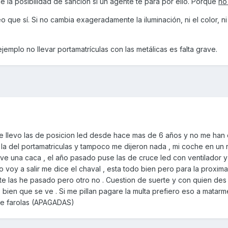
 la posibilidad de sanción si un agente te para por ello. Porque
no
 que sí. Si no cambia exageradamente la iluminación, ni el color, ni
emplo no llevar portamatrículas con las metálicas es falta grave.
he llevo las de posicion led desde hace mas de 6 años y no me han
e la del portamatriculas y tampoco me dijeron nada , mi coche en un 
ve una caca , el año pasado puse las de cruce led con ventilador y
o voy a salir me dice el chaval , esta todo bien pero para la proxima
te las he pasado pero otro no . Cuestion de suerte y con quien des
bien que se ve . Si me pillan pagare la multa prefiero eso a matarm
 de farolas (APAGADAS)