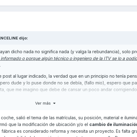
NCELINE
dijo:
ayan dicho nada no significa nada (y valga la rebundancia), solo 
 informado o porque algún técnico o ingeniero de la ITV se lo a podi
.
 post al lugar indicado, la verdad que en un principio no tenía pen
 pero dude y lo puse donde no se debía, (fallo mio), espero que pa
ata, que me imagino que debe de cansar un poco andar corrigiendo
Ver más
coche, salió el tema de las matrículas, su posición, material e ilumin
irmó que la modificación de ubicación y/o el
cambio de iluminació
 fábrica es considerado reforma y necesita un proyecto. Es falta g