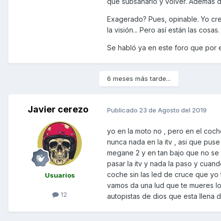
que subsanarlo y volver. Además de
Exagerado? Pues, opinable. Yo creo
la visión... Pero así están las cosas.
Se habló ya en este foro que por ej
6 meses más tarde...
Javier cerezo
Publicado
23 de Agosto del 2019
yo en la moto no , pero en el coc
nunca nada en la itv , asi que pus
megane 2 y en tan bajo que no se 
pasar la itv y nada la paso y cuand
coche sin las led de cruce que yo 
Usuarios
vamos da una lud que te mueres lo 
12
autopistas de dios que esta llena