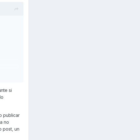
nte si
do
o publicar
ma no
 post, un