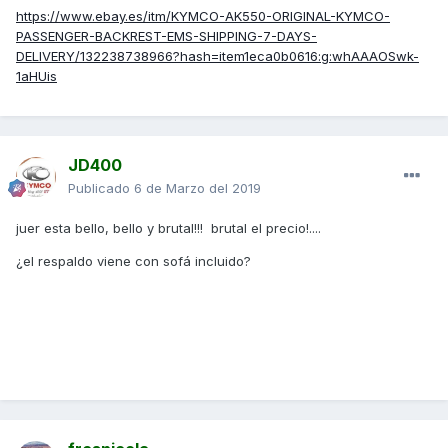
https://www.ebay.es/itm/KYMCO-AK550-ORIGINAL-KYMCO-
PASSENGER-BACKREST-EMS-SHIPPING-7-DAYS-
DELIVERY/132238738966?hash=item1eca0b0616:g:whAAAOSwk-
1aHUis
JD400
Publicado
6 de Marzo del 2019
juer esta bello, bello y brutal!!! brutal el precio!....
¿el respaldo viene con sofá incluido?