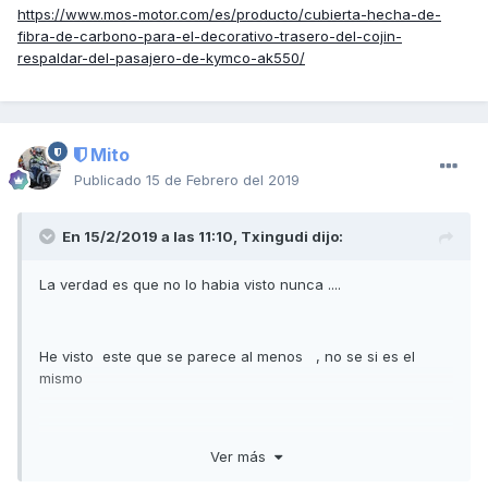
https://www.mos-motor.com/es/producto/cubierta-hecha-de-
fibra-de-carbono-para-el-decorativo-trasero-del-cojin-
respaldar-del-pasajero-de-kymco-ak550/
Mito
Publicado
15 de Febrero del 2019
En 15/2/2019 a las 11:10,
Txingudi
dijo:
La verdad es que no lo habia visto nunca ....
He visto este que se parece al menos , no se si es el
mismo
https://www.mos-motor.com/es/producto/cubierta-hecha-
Ver más
de-fibra-de-carbono-para-el-decorativo-trasero-del-cojin-