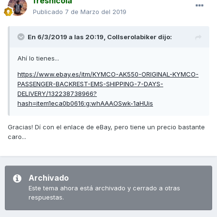
fresnicola
Publicado
7 de Marzo del 2019
En 6/3/2019 a las 20:19,
Collserolabiker
dijo:
Ahí lo tienes...
https://www.ebay.es/itm/KYMCO-AK550-ORIGINAL-KYMCO-
PASSENGER-BACKREST-EMS-SHIPPING-7-DAYS-
DELIVERY/132238738966?
hash=item1eca0b0616:g:whAAAOSwk-1aHUis
Gracias! Dí con el enlace de eBay, pero tiene un precio bastante
caro...
Archivado
Este tema ahora está archivado y cerrado a otras
respuestas.