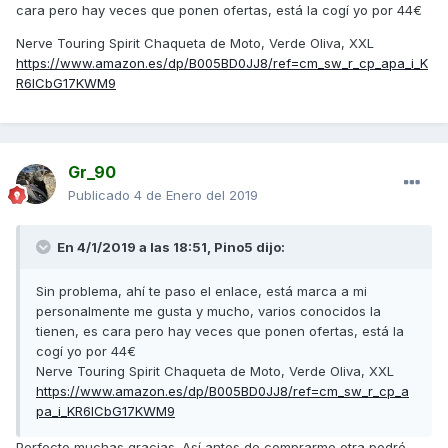
cara pero hay veces que ponen ofertas, está la cogí yo por 44€
Nerve Touring Spirit Chaqueta de Moto, Verde Oliva, XXL
https://www.amazon.es/dp/B005BD0JJ8/ref=cm_sw_r_cp_apa_i_K
R6lCbG17KWM9
Gr_90
Publicado
4 de Enero del 2019
En 4/1/2019 a las 18:51,
Pino5
dijo:
Sin problema, ahí te paso el enlace, está marca a mi
personalmente me gusta y mucho, varios conocidos la
tienen, es cara pero hay veces que ponen ofertas, está la
cogí yo por 44€
Nerve Touring Spirit Chaqueta de Moto, Verde Oliva, XXL
https://www.amazon.es/dp/B005BD0JJ8/ref=cm_sw_r_cp_a
pa_i_KR6lCbG17KWM9
Perfecto muchas gracias. Así antes de comprarme otra podré