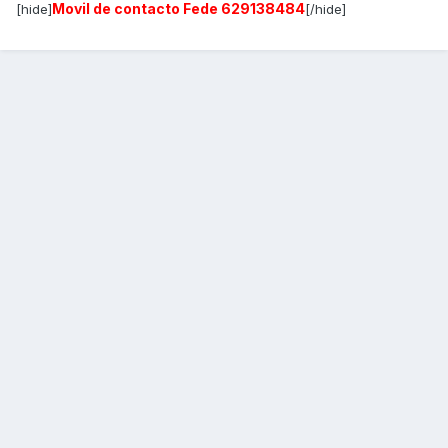
Movil de contacto Fede 629138484
[hide]
[/hide]