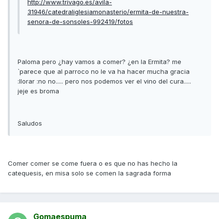
http://www.trivago.es/avila-
31946/catedraliglesiamonasterio/ermita-de-nuestra-
senora-de-sonsoles-992419/fotos
Paloma pero ¿hay vamos a comer? ¿en la Ermita? me
`parece que al parroco no le va ha hacer mucha gracia
:llorar :no no..... pero nos podemos ver el vino del cura.....
jeje es broma
Saludos
Comer comer se come fuera o es que no has hecho la
catequesis, en misa solo se comen la sagrada forma
Gomaespuma