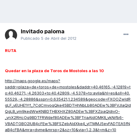
Invitado paloma
Publicado
5 de Abril del 2012
RUTA
Quedar en la plaza de Toros de Mostoles a las 10
http://maps.google.es/maps?
saddr=plaza+de+toros+de+mostoles&daddr=40.46165,-4.12819+t
o:40.46271,-4.26303+to:40.42809,-4.5378+to:avila&hl=es&sll=40.
55529,-4.28886&sspn=0.635421,1.234589&geocode=FXOOZwIdR
gLF_yEUHE1Yf_7CdCmvoqQke45BDTHhNbLb80ADEw%3BFVJlaQId
QgLB_ym9kedWwKNBDTHBXHXZ80ADEw%3BFXZpaQIdivO-
_ynX2RHcOq9BDTFRWdef80ADEw%3BFTriaAIdOMK6_ykNifb6-
VBADTGBO2lUB4cFEw%3BFSZebAIdXke4_ylTMMJ5evFADTEA5fN
aB4cFBA&mra=dvme&mrsp=2&sz=10&via=1,2,3&t=m&z=10