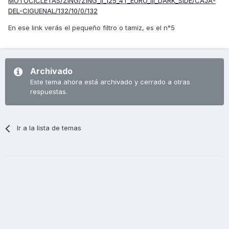
MOTOCICLETAS/ZING/ZING_II_125_4T_EURO_III_DARK_SIDE/CAJA-
DEL-CIGUENAL/132/10/0/132
En ese link verás el pequeño filtro o tamiz, es el n°5
Archivado
Este tema ahora está archivado y cerrado a otras
respuestas.
Ir a la lista de temas