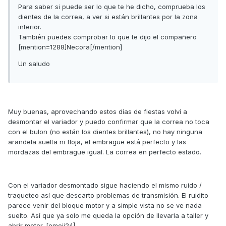
Para saber si puede ser lo que te he dicho, comprueba los
dientes de la correa, a ver si están brillantes por la zona
interior.
También puedes comprobar lo que te dijo el compañero
[mention=1288]Necora[/mention]
Un saludo
Enviado desde mi iPhone utilizando Tapatalk
Muy buenas, aprovechando estos días de fiestas volví a
desmontar el variador y puedo confirmar que la correa no toca
con el bulon (no están los dientes brillantes), no hay ninguna
arandela suelta ni floja, el embrague está perfecto y las
mordazas del embrague igual. La correa en perfecto estado.
Con el variador desmontado sigue haciendo el mismo ruido /
traqueteo así que descarto problemas de transmisión. El ruidito
parece venir del bloque motor y a simple vista no se ve nada
suelto. Así que ya solo me queda la opción de llevarla a taller y
abrir motor. [emoji24]