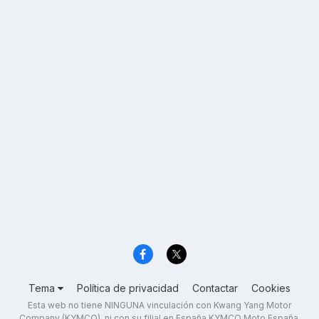
Tema
Política de privacidad
Contactar
Cookies
Esta web no tiene NINGUNA vinculación con Kwang Yang Motor
Company (KYMCO), ni con su filial en España KYMCO Moto España,