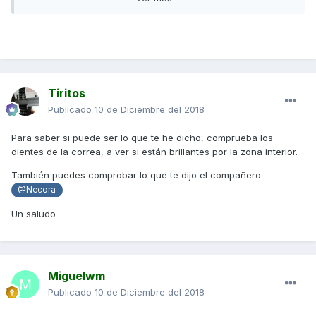
(puede ser normal). Lo que indica un desgaste de alguna
pieza motor.
¿Podría estar lubricando mal el motor y de ahí el traqueteo y
un posible desgaste de alguna pieza del mismo?
Tiritos
Vuelvo a colgar un vídeo del traqueteo sin la tapa del
Publicado
10 de Diciembre del 2018
variador. Al retumbar el ruido por todo el motor no estoy
seguro que venga del variador o del interior del bloque
Para saber si puede ser lo que te he dicho, comprueba los
motor.
dientes de la correa, a ver si están brillantes por la zona interior.
A ver si alguien nos echa un cable o le ha pasado lo mismo.
También puedes comprobar lo que te dijo el compañero
@Necora
Gracias compis.
Un saludo
Miguelwm
Publicado
10 de Diciembre del 2018