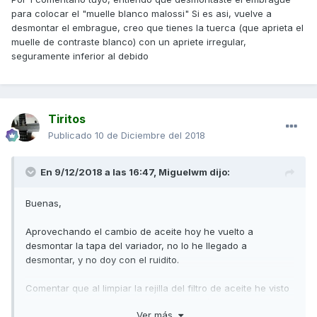
para colocar el "muelle blanco malossi" Si es asi, vuelve a
desmontar el embrague, creo que tienes la tuerca (que aprieta el
muelle de contraste blanco) con un apriete irregular,
seguramente inferior al debido
Tiritos
Publicado
10 de Diciembre del 2018
En 9/12/2018 a las 16:47,
Miguelwm
dijo:
Buenas,
Aprovechando el cambio de aceite hoy he vuelto a
desmontar la tapa del variador, no lo he llegado a
desmontar, y no doy con el ruidito.
Comentar que al limpiar la rejilla del filtro de aceite he visto
partículas como de acero o aluminio en él. En otros cambios
Ver más
de aceite no me había fijado pero en este hay virutillas