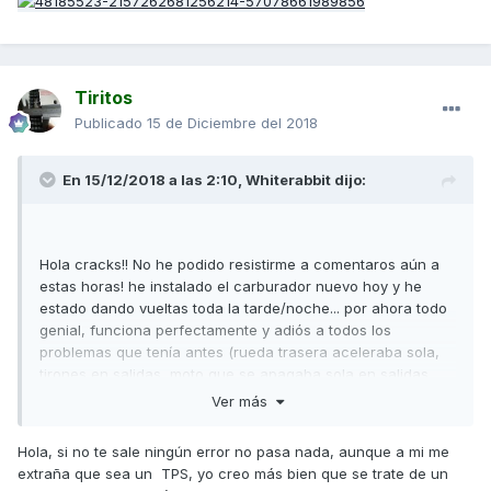
Tiritos
Publicado
15 de Diciembre del 2018
En 15/12/2018 a las 2:10,
Whiterabbit
dijo:
Hola cracks!! No he podido resistirme a comentaros aún a
estas horas! he instalado el carburador nuevo hoy y he
estado dando vueltas toda la tarde/noche... por ahora todo
genial, funciona perfectamente y adiós a todos los
problemas que tenía antes (rueda trasera aceleraba sola,
tirones en salidas, moto que se apagaba sola en salidas,
etc.) es un placer volver a darle al botón de encendido y
Ver más
que la moto encienda perfectamente al segundo, antes
tenías que mantener el botón de encendido pulsado varios
Hola, si no te sale ningún error no pasa nada, aunque a mi me
segundos, y a veces incluso había que darle gas o sino no
extraña que sea un TPS, yo creo más bien que se trate de un
encendia, ahora ya la tengo como el primer día!!