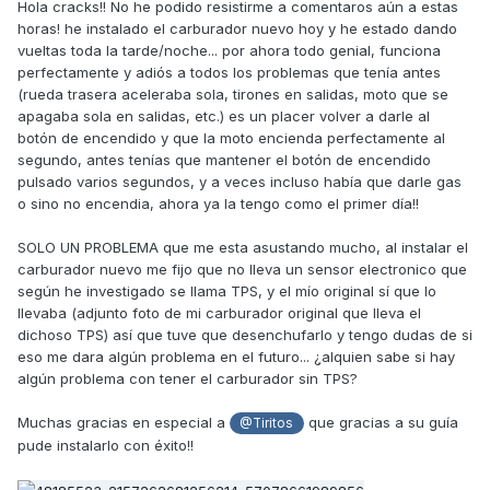
Hola cracks!! No he podido resistirme a comentaros aún a estas
spm=a219c.search0104.3.23.64c265d4OJJuRR&ws_ab_test=
horas! he instalado el carburador nuevo hoy y he estado dando
searchweb0_0,searchweb201602_5_10065_10068_10547_319_
vueltas toda la tarde/noche... por ahora todo genial, funciona
10891_5735015_10548_317_5734915_10696_10924_453_10084_
perfectamente y adiós a todos los problemas que tenía antes
454_10083_10927_10618_10920_10921_10922_10307_10820_103
(rueda trasera aceleraba sola, tirones en salidas, moto que se
01_10821_10303_537_536_10059_10884_10887_100031_5735215
apagaba sola en salidas, etc.) es un placer volver a darle al
_321_322_10103_5727015_5735115_5727515,searchweb20160
botón de encendido y que la moto encienda perfectamente al
3_51,ppcSwitch_0&algo_expid=6c461e01-173a-4115-a8ca-
segundo, antes tenías que mantener el botón de encendido
69cf460bd20d-3&algo_pvid=6c461e01-173a-4115-a8ca-
pulsado varios segundos, y a veces incluso había que darle gas
69cf460bd20d
o sino no encendia, ahora ya la tengo como el primer día!!
SOLO UN PROBLEMA que me esta asustando mucho, al instalar el
saludos
carburador nuevo me fijo que no lleva un sensor electronico que
según he investigado se llama TPS, y el mío original sí que lo
llevaba (adjunto foto de mi carburador original que lleva el
dichoso TPS) así que tuve que desenchufarlo y tengo dudas de si
eso me dara algún problema en el futuro... ¿alquien sabe si hay
algún problema con tener el carburador sin TPS?
Muchas gracias en especial a
que gracias a su guía
@Tiritos
pude instalarlo con éxito!!