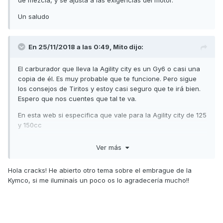
de mezcla, y se ajusta a las exigencias del motor.
Un saludo
En 25/11/2018 a las 0:49,
Mito
dijo:
El carburador que lleva la Agility city es un Gy6 o casi una
copia de él. Es muy probable que te funcione. Pero sigue
los consejos de Tiritos y estoy casi seguro que te irá bien.
Espero que nos cuentes que tal te va.
En esta web si especifica que vale para la Agility city de 125
y 150cc
https://es.aliexpress.com/store/product/GOOFIT-24mm-
Ver más
PD24J-Carburetor-Carb-for-GY6-125-CC-150CC-ATV-Go-
Kart-Moped-and-Scooter/534820_32366106176.html?
Hola cracks! He abierto otro tema sobre el embrague de la
spm=a219c.search0104.3.23.64c265d4OJJuRR&ws_ab_test=
Kymco, si me iluminaís un poco os lo agradecería mucho!!
searchweb0_0,searchweb201602_5_10065_10068_10547_319_
10891_5735015_10548_317_5734915_10696_10924_453_10084_
454_10083_10927_10618_10920_10921_10922_10307_10820_103
01_10821_10303_537_536_10059_10884_10887_100031_5735215
_321_322_10103_5727015_5735115_5727515,searchweb20160