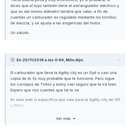
dices que el tuyo también tiene el estrangulador eléctrico y
que es del mismo diámetro tendría que valer, a fin de
cuentas un carburador es regulable mediante los tornillos
de mezcla, y se ajusta a las exigencias del motor.
Un saludo
En 25/11/2018 a las 0:49,
Mito
dijo:
El carburador que lleva la Agility city es un Gy6 o casi una
copia de él. Es muy probable que te funcione. Pero sigue
los consejos de Tiritos y estoy casi seguro que te irá bien.
Espero que nos cuentes que tal te va.
En esta web si especifica que vale para la Agility city de 125
y 150cc
https://es.aliexpress.com/store/product/GOOFIT-24mm-
Ver más
PD24J-Carburetor-Carb-for-GY6-125-CC-150CC-ATV-Go-
Kart-Moped-and-Scooter/534820_32366106176.html?