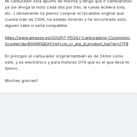
Mi carburador está apunto de morirse y tengo que ir cambiándolo
ya (se ahoga la moto cada dos por tres, la rueda acelera sola,
etc...) obviamente no pienso comprar el recambio original que
cuesta más de 230€, he estado mirando y he encontrado esto,
alguien sabe si sería compatible:
https://www.amazon.es/GOOFIT-PD24J-Carburadore-Ciclomotor-
Scooter/dp/B00SR1QEAY/ref=cm_cr_arp_d_product_top?ie=UTF8
En principio el carburador original también es de 24mm como
este, y es electrónico y para motores GY6 que es el que lleva mi
Kymco...
Muchas gracias!!