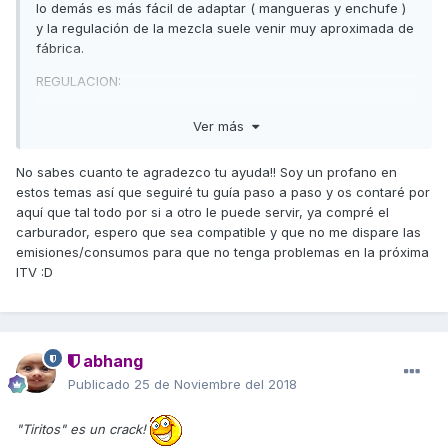
lo demás es más fácil de adaptar ( mangueras y enchufe )
y la regulación de la mezcla suele venir muy aproximada de
fábrica.
REGULACION:
Una vez instalado y con el motor en marcha, esperar a que
Ver más
se caliente y regular el tornillo del ralentí al mínimo,
después ir tocando poco a poco el tornillo de mezcla, en un
No sabes cuanto te agradezco tu ayuda!! Soy un profano en
sentido se acelerará y en el otro se parara. Hay que
estos temas así que seguiré tu guía paso a paso y os contaré por
intentar que se acelere el motor, para después volver a
aquí que tal todo por si a otro le puede servir, ya compré el
bajar el ralentí al mínimo y volver a ajustar el tornillo de
carburador, espero que sea compatible y que no me dispare las
mezcla siempre en el mismo sentido hasta el punto de que
emisiones/consumos para que no tenga problemas en la próxima
se acelere el motor, se repite la operación hasta que la
ITV :D
regulación ya no acelera el motor, entonces volver a atras
un poco el tornillo y dejarlo en el punto mas acelerado a
continuación ajustar la velocidad de ralentí adecuada.
Un saludo
abhang
Publicado
25 de Noviembre del 2018
"Tiritos" es un crack!