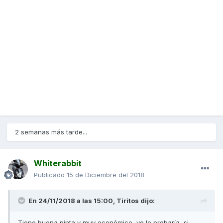
3_51,ppcSwitch_0&algo_expid=6c461e01-173a-4115-a8ca-
69cf460bd20d-3&algo_pvid=6c461e01-173a-4115-a8ca-
69cf460bd20d
saludos
2 semanas más tarde...
Whiterabbit
Publicado
15 de Diciembre del 2018
En 24/11/2018 a las 15:00,
Tiritos
dijo:
Tiene buena pinta y muy económico, yo lo probaría, si