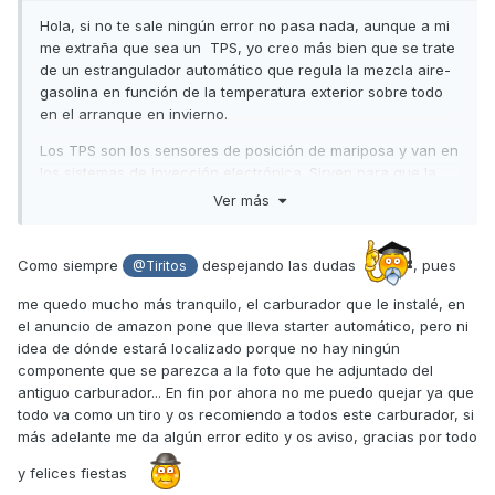
Hola, si no te sale ningún error no pasa nada, aunque a mi
me extraña que sea un TPS, yo creo más bien que se trate
de un estrangulador automático que regula la mezcla aire-
gasolina en función de la temperatura exterior sobre todo
en el arranque en invierno.
Los TPS son los sensores de posición de mariposa y van en
los sistemas de inyección electrónica. Sirven para que la
centralita regule la posición de encendido en todo momento
Ver más
en función de la posición de la mariposa de gases, y un
estrangulador electrónico sería el llamado "starter
automático" que en un carburador convencional no existe.
Como siempre
despejando las dudas
, pues
@Tiritos
Me alegro que hayas podido solucionar esa avería con un
me quedo mucho más tranquilo, el carburador que le instalé, en
remedio tan económico.
el anuncio de amazon pone que lleva starter automático, pero ni
idea de dónde estará localizado porque no hay ningún
Un saludo
componente que se parezca a la foto que he adjuntado del
antiguo carburador... En fin por ahora no me puedo quejar ya que
todo va como un tiro y os recomiendo a todos este carburador, si
más adelante me da algún error edito y os aviso, gracias por todo
y felices fiestas