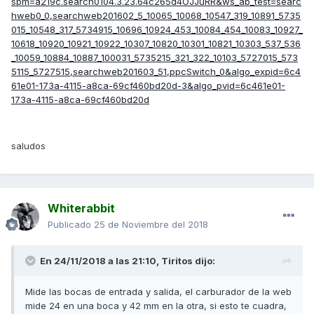
spm=a219c.search0104.3.23.64c265d4OJJuRR&ws_ab_test=searc
hweb0_0,searchweb201602_5_10065_10068_10547_319_10891_5735
015_10548_317_5734915_10696_10924_453_10084_454_10083_10927_
10618_10920_10921_10922_10307_10820_10301_10821_10303_537_536
_10059_10884_10887_100031_5735215_321_322_10103_5727015_573
5115_5727515,searchweb201603_51,ppcSwitch_0&algo_expid=6c4
61e01-173a-4115-a8ca-69cf460bd20d-3&algo_pvid=6c461e01-
173a-4115-a8ca-69cf460bd20d
saludos
Whiterabbit
Publicado
25 de Noviembre del 2018
En 24/11/2018 a las 21:10,
Tiritos
dijo:
Mide las bocas de entrada y salida, el carburador de la web
mide 24 en una boca y 42 mm en la otra, si esto te cuadra,