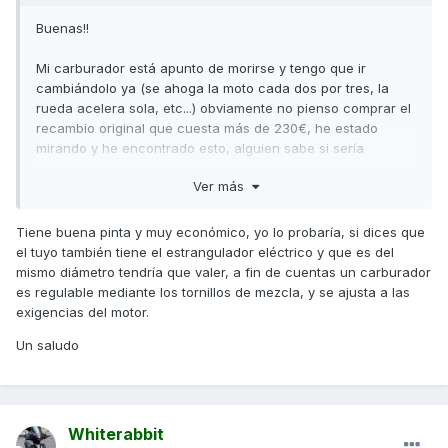
Buenas!!
Mi carburador está apunto de morirse y tengo que ir
cambiándolo ya (se ahoga la moto cada dos por tres, la
rueda acelera sola, etc...) obviamente no pienso comprar el
recambio original que cuesta más de 230€, he estado
mirando y he encontrado esto, alguien sabe si sería
compatible:
Ver más
https://www.amazon.es/GOOFIT-PD24J-Carburadore-
Ciclomotor-
Tiene buena pinta y muy económico, yo lo probaría, si dices que
Scooter/dp/B00SR1QEAY/ref=cm_cr_arp_d_product_top?
el tuyo también tiene el estrangulador eléctrico y que es del
ie=UTF8
mismo diámetro tendría que valer, a fin de cuentas un carburador
es regulable mediante los tornillos de mezcla, y se ajusta a las
En principio el carburador original también es de 24mm
exigencias del motor.
como este, y es electrónico y para motores GY6 que es el
Un saludo
que lleva mi Kymco...
Muchas gracias!!
Whiterabbit