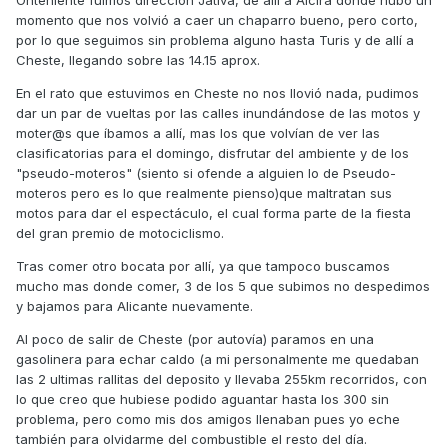
Onteniente fuimos dirección Jativa, de alli a Alcira donde hubo un
momento que nos volvió a caer un chaparro bueno, pero corto,
por lo que seguimos sin problema alguno hasta Turis y de allí a
Cheste, llegando sobre las 14.15 aprox.
En el rato que estuvimos en Cheste no nos llovió nada, pudimos
dar un par de vueltas por las calles inundándose de las motos y
moter@s que íbamos a allí, mas los que volvían de ver las
clasificatorias para el domingo, disfrutar del ambiente y de los
"pseudo-moteros" (siento si ofende a alguien lo de Pseudo-
moteros pero es lo que realmente pienso)que maltratan sus
motos para dar el espectáculo, el cual forma parte de la fiesta
del gran premio de motociclismo.
Tras comer otro bocata por allí, ya que tampoco buscamos
mucho mas donde comer, 3 de los 5 que subimos no despedimos
y bajamos para Alicante nuevamente.
Al poco de salir de Cheste (por autovía) paramos en una
gasolinera para echar caldo (a mi personalmente me quedaban
las 2 ultimas rallitas del deposito y llevaba 255km recorridos, con
lo que creo que hubiese podido aguantar hasta los 300 sin
problema, pero como mis dos amigos llenaban pues yo eche
también para olvidarme del combustible el resto del día.