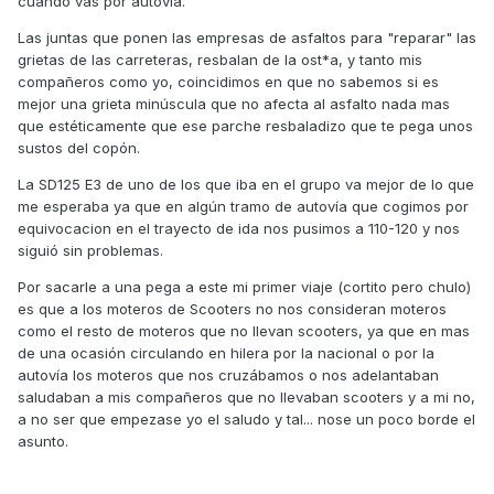
cuando vas por autovía.
Las juntas que ponen las empresas de asfaltos para "reparar" las
grietas de las carreteras, resbalan de la ost*a, y tanto mis
compañeros como yo, coincidimos en que no sabemos si es
mejor una grieta minúscula que no afecta al asfalto nada mas
que estéticamente que ese parche resbaladizo que te pega unos
sustos del copón.
La SD125 E3 de uno de los que iba en el grupo va mejor de lo que
me esperaba ya que en algún tramo de autovía que cogimos por
equivocacion en el trayecto de ida nos pusimos a 110-120 y nos
siguió sin problemas.
Por sacarle a una pega a este mi primer viaje (cortito pero chulo)
es que a los moteros de Scooters no nos consideran moteros
como el resto de moteros que no llevan scooters, ya que en mas
de una ocasión circulando en hilera por la nacional o por la
autovía los moteros que nos cruzábamos o nos adelantaban
saludaban a mis compañeros que no llevaban scooters y a mi no,
a no ser que empezase yo el saludo y tal... nose un poco borde el
asunto.