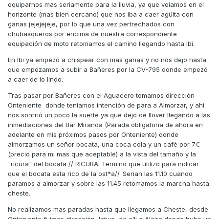
equiparnos mas seriamente para la lluvia, ya que veíamos en el
horizonte (mas bien cercano) que nos iba a caer agüita con
ganas jejejejeje, por lo que una vez pertrechados con
chubasqueros por encima de nuestra correspondiente
equipación de moto retomamos el camino llegando hasta Ibi.
En Ibi ya empezó a chispear con mas ganas y no nos dejo hasta
que empezamos a subir a Bañeres por la CV-795 donde empezó
a caer de lo lindo.
Tras pasar por Bañeres con el Aguacero tomamos dirección
Onteniente donde teníamos intención de para a Almorzar, y ahi
nos sonrrió un poco la suerte ya que dejo de llover llegando a las
inmediaciones del Bar Miranda (Parada obligatoria de ahora en
adelante en mis próximos pasos por Onteniente) donde
almorzamos un señor bocata, una coca cola y un café por 7€
(precio para mi mas que aceptable) a la vista del tamaño y la
"ricura" del bocata // RICURA: Termino que utilizo para indicar
que el bocata esta rico de la ost*a//. Serian las 11.10 cuando
paramos a almorzar y sobre las 11.45 retomamos la marcha hasta
cheste.
No realizamos mas paradas hasta que llegamos a Cheste, desde