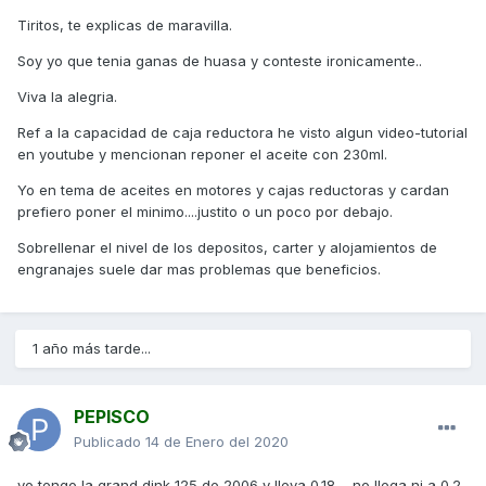
Tiritos, te explicas de maravilla.
Soy yo que tenia ganas de huasa y conteste ironicamente..
Viva la alegria.
Ref a la capacidad de caja reductora he visto algun video-tutorial
en youtube y mencionan reponer el aceite con 230ml.
Yo en tema de aceites en motores y cajas reductoras y cardan
prefiero poner el minimo....justito o un poco por debajo.
Sobrellenar el nivel de los depositos, carter y alojamientos de
engranajes suele dar mas problemas que beneficios.
1 año más tarde...
PEPISCO
Publicado
14 de Enero del 2020
yo tengo la grand dink 125 de 2006 y lleva 0.18.... no llega ni a 0.2.