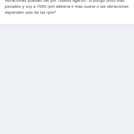
vibraciones pueden ser por rodillos ligeros? Si pongo unos mas
pesados y voy a 7000 rpm deberia ir mas suave o las vibraciones
dependen solo de las rpm?