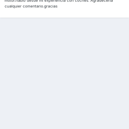
motor.hablo desde mi experiencia con coches. Agradecería
cualquier comentario.gracias