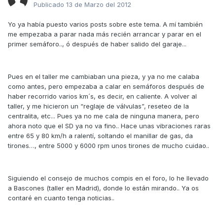
Publicado
13 de Marzo del 2012
Yo ya había puesto varios posts sobre este tema. A mí también
me empezaba a parar nada más recién arrancar y parar en el
primer semáforo.., ó después de haber salido del garaje...
Pues en el taller me cambiaban una pieza, y ya no me calaba
como antes, pero empezaba a calar en semáforos después de
haber recorrido varios km´s, es decir, en caliente. A volver al
taller, y me hicieron un “reglaje de válvulas”, reseteo de la
centralita, etc... Pues ya no me cala de ninguna manera, pero
ahora noto que el SD ya no va fino.. Hace unas vibraciones raras
entre 65 y 80 km/h a ralentí, soltando el manillar de gas, da
tirones…, entre 5000 y 6000 rpm unos tirones de mucho cuidao..
Siguiendo el consejo de muchos compis en el foro, lo he llevado
a Bascones (taller en Madrid), donde lo están mirando.. Ya os
contaré en cuanto tenga noticias..