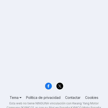
Tema
Política de privacidad
Contactar
Cookies
Esta web no tiene NINGUNA vinculación con Kwang Yang Motor
Company (KYMCO), ni con su filial en España KYMCO Moto España,