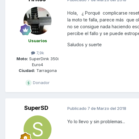
Hola, ¿ Porqué complicarse resete
la moto te falla, parece más que ob
no se consigue nada haciendo esos
percibe el fallo y se puede estrop
Usuarios
Saludos y suerte
7,9k
Moto:
SuperDink 350i
Euro4
Ciudad:
Tarragona
Donador
SuperSD
Publicado
7 de Marzo del 2018
Yo lo llevo y sin problemas...