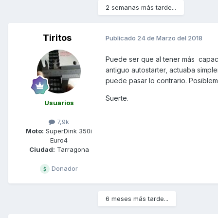
2 semanas más tarde...
Tiritos
Publicado
24 de Marzo del 2018
Puede ser que al tener más capacida
antiguo autostarter, actuaba simple
puede pasar lo contrario. Posiblem
Suerte.
Usuarios
7,9k
Moto:
SuperDink 350i
Euro4
Ciudad:
Tarragona
Donador
6 meses más tarde...