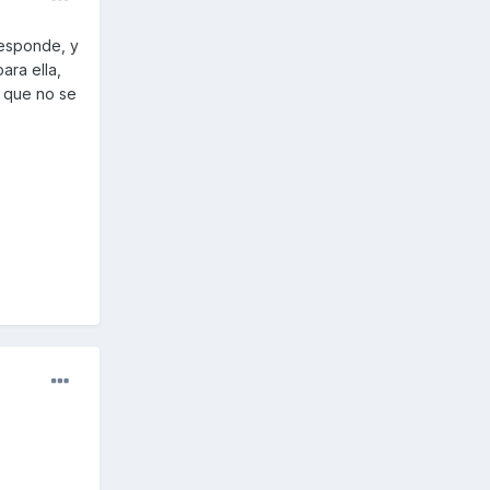
responde, y
ara ella,
s que no se