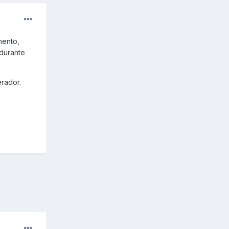
mento,
 durante
erador.