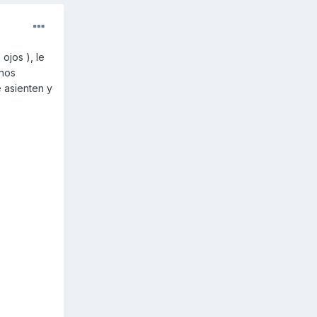
ojos ), le
unos
 asienten y