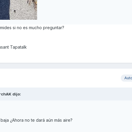
mides si no es mucho preguntar?
usant Tapatalk
Aut
rchAK
dijo:
s baja ¿Ahora no te dará aún más aire?