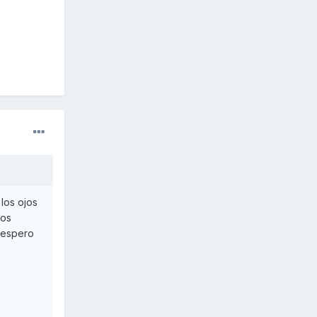
los ojos
dos
 espero