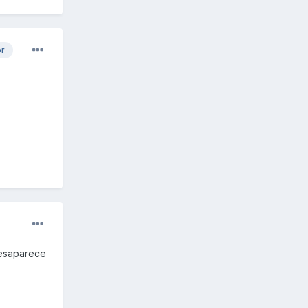
or
desaparece