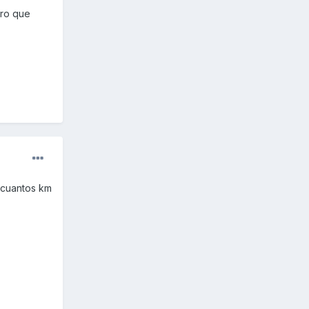
ero que
 cuantos km