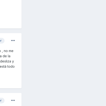
or
o , no me
a de la
desliza y
está todo
or