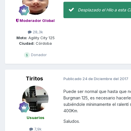
Desplazado el Hilo a esta C
Moderador Global
28,3k
Moto:
Agility City 125
Ciudad:
Córdoba
Donador
Tiritos
Publicado
24 de Diciembre del 2017
Puede ser normal que hasta que no
Burgman 125, es necesario hacerle 
subiéndole mínimamente el ralentí se
400Km.
Usuarios
Saludos.
7,9k