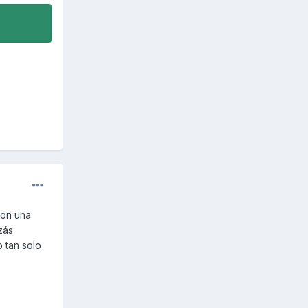
con una
zás
o tan solo