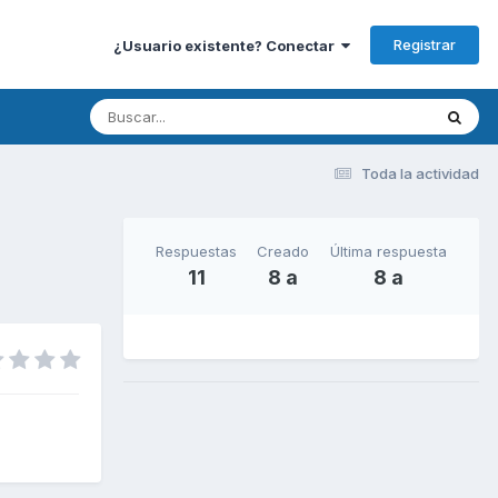
Registrar
¿Usuario existente? Conectar
Toda la actividad
Respuestas
Creado
Última respuesta
11
8 a
8 a