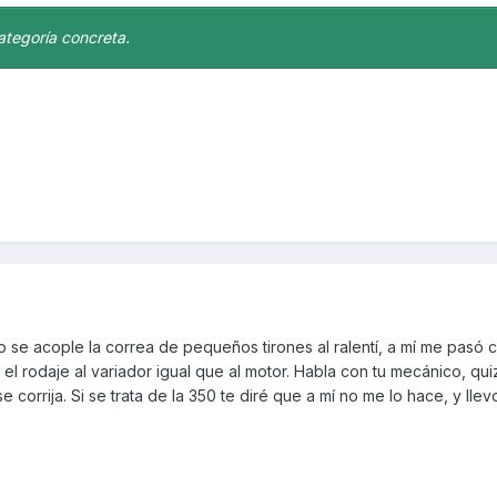
ategoría concreta.
 se acople la correa de pequeños tirones al ralentí, a mí me pasó 
el rodaje al variador igual que al motor. Habla con tu mecánico, qui
 corrija. Si se trata de la 350 te diré que a mí no me lo hace, y llev