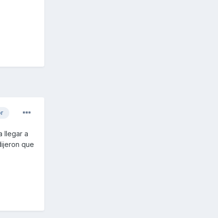
or
 llegar a
dijeron que