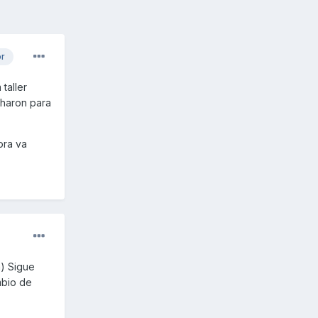
or
taller
charon para
ora va
m) Sigue
mbio de