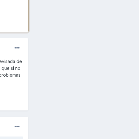
revisada de
a que si no
 problemas