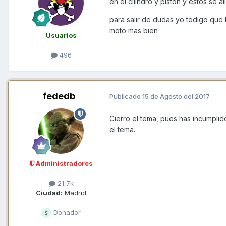
en el cilindro y piston y estos se 
para salir de dudas yo tedigo que 
moto mas bien
Usuarios
496
fededb
Publicado
15 de Agosto del 2017
Cierro el tema, pues has incumpli
el tema.
Administradores
21,7k
Ciudad:
Madrid
Donador