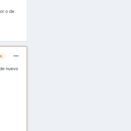
tor o de
es
o de nuevo