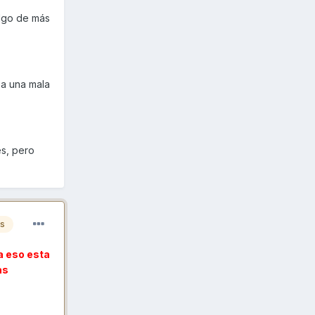
algo de más
ea una mala
es, pero
es
a eso esta
as