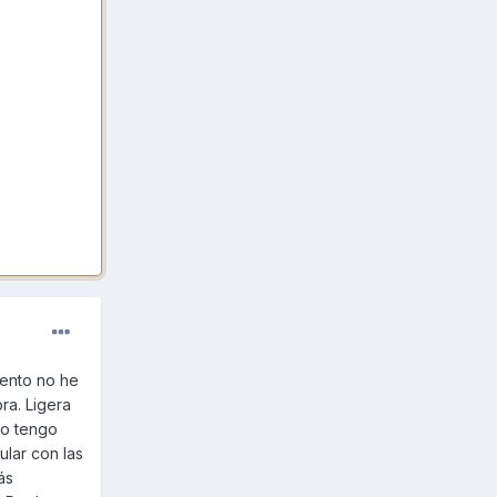
mento no he
ra. Ligera
no tengo
ular con las
ás