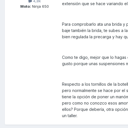
4,8k
extensión que se hace variando el 
Moto:
Ninja 650
Para comprobarlo ata una brida y p
baje también la brida, te subes a
bien regulada la precarga y hay qu
Como te digo, mejor que lo hagas e
gusto porque unas suspensiones m
Respecto a los tornillos de la bo
pero normalmente se hace por el sup
tiene la opción de poner un manóm
pero como no conozco esos amorti
ellos? Porque debería, otra opción
un taller.