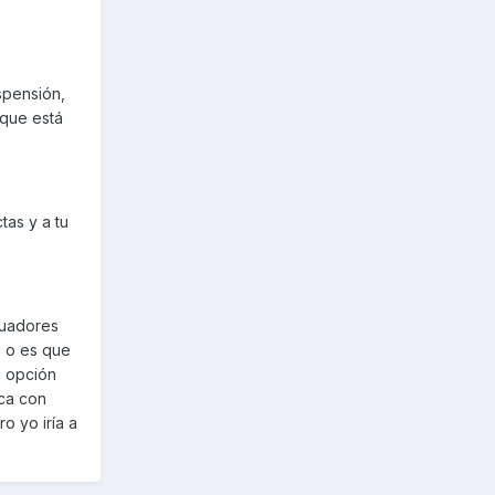
spensión,
 que está
tas y a tu
guadores
a o es que
a opción
ca con
o yo iría a