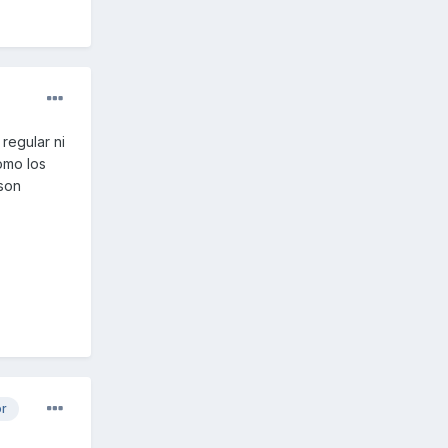
regular ni
omo los
 son
or