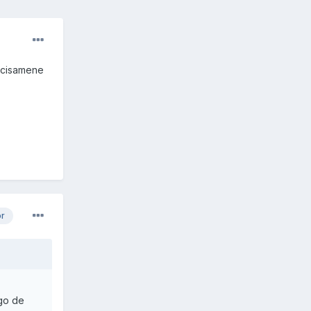
recisamene
or
go de