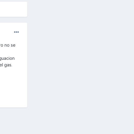
ro no se
iguacion
el gas.