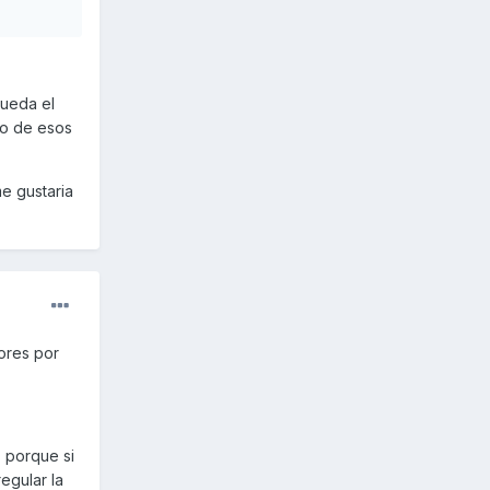
queda el
no de esos
e gustaria
ores por
, porque si
egular la