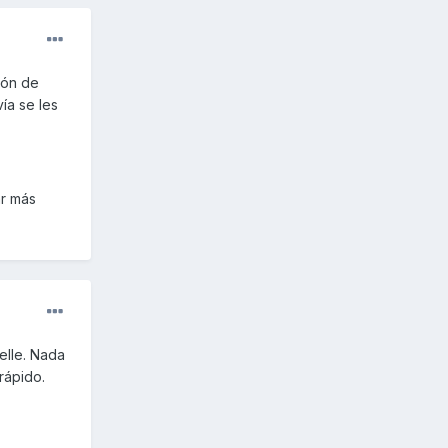
ión de
ía se les
ar más
elle. Nada
rápido.