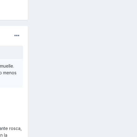
muelle.
s o menos
ante rosca,
n la