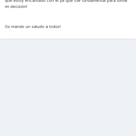
que estoy encantado con el ya que fue fundamental para tomar
mi decisión!
Os mando un saludo a todos!