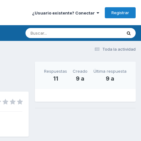
Registrar
¿Usuario existente? Conectar
Toda la actividad
Respuestas
Creado
Última respuesta
11
9 a
9 a