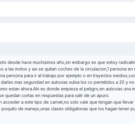
oto desde hace muchisimos año,sin embargo es que estoy radical
so a las motos y asi se quitan coches de la circulacion,1 persona en
na persona para ir al trabajo por ejemplo o en trayectos medios,co
 darles mas seguridad en autovias subia los cv permitidos a 20 y no
omo estan ahora.Ahi es donde empieza el peligro,en autovias una 
,se quedan cortas en respuestas para salir de un apuro.
n acceder a este tipo de carnet,no solo vale que tengan que llevar
n poquito de manejo,unas clases obligatorias que los hagan tener p