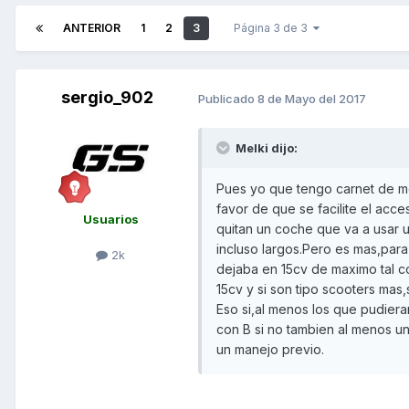
ANTERIOR
1
2
3
Página 3 de 3
sergio_902
Publicado
8 de Mayo del 2017
Melki dijo:
Pues yo que tengo carnet de m
favor de que se facilite el acce
Usuarios
quitan un coche que va a usar u
incluso largos.Pero es mas,para
2k
dejaba en 15cv de maximo tal c
15cv y si son tipo scooters mas
Eso si,al menos los que pudiera
con B si no tambien al menos u
un manejo previo.