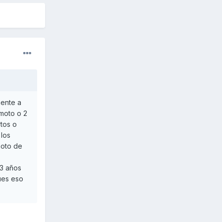
mente a
 moto o 2
rtos o
 los
moto de
 3 años
ues eso