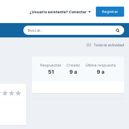
Registrar
¿Usuario existente? Conectar
Toda la actividad
Respuestas
Creado
Última respuesta
51
9 a
9 a