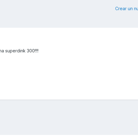
Crear un 
a superdink 300!!!!