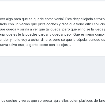
acer algo para que se quede como venía? Está despellejada a troz
lado con un vecino que pinta coches y dice que tiene difícil soluci
 que queda y pulirla a ver que tal queda, pero que él no se la juega
erial que es te la puedes cargar y quedar peor. Que es mejor compr
vender y no le voy a echar dinero, pero sé que la cúpula, aunque e
eva salvo eso, la gente come con los ojos.,..
 los coches y veras que sorpresa jajaja ellos pulen plasticos de far