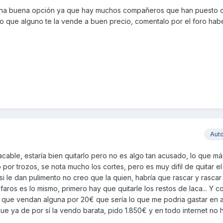
una buena opción ya que hay muchos compañeros que han puesto o
uro que alguno te la vende a buen precio, comentalo por el foro habe
Aut
acable, estaría bien quitarlo pero no es algo tan acusado, lo que m
lo por trozos, se nota mucho los cortes, pero es muy difil de quitar e
i le dan pulimento no creo que la quien, habría que rascar y rasca
 faros es lo mismo, primero hay que quitarle los restos de laca... Y c
que vendan alguna por 20€ que sería lo que me podria gastar en a
 ya de por sí la vendo barata, pido 1.850€ y en todo internet no h