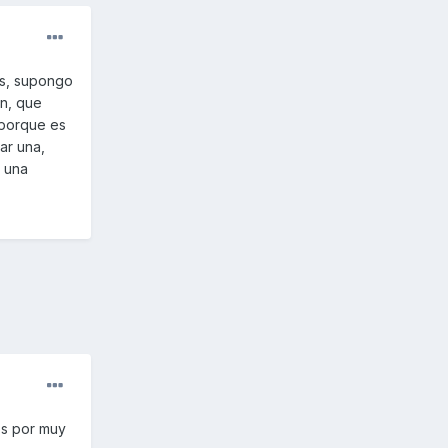
os, supongo
ón, que
 porque es
ar una,
s una
os por muy