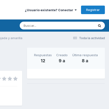
Registrar
¿Usuario existente? Conectar
jada y amarilla
Toda la actividad
Respuestas
Creado
Última respuesta
12
9 a
8 a