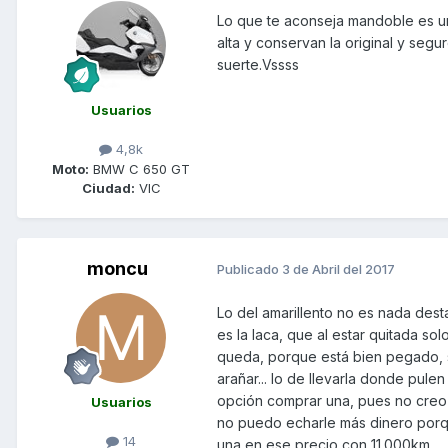
Lo que te aconseja mandoble es 
alta y conservan la original y seg
suerte.Vssss
Usuarios
4,8k
Moto:
BMW C 650 GT
Ciudad:
VIC
moncu
Publicado
3 de Abril del 2017
Lo del amarillento no es nada dest
es la laca, que al estar quitada so
queda, porque está bien pegado, s
arañar... lo de llevarla donde pulen
opción comprar una, pues no creo 
Usuarios
no puedo echarle más dinero porque
14
una en ese precio con 11.000km...