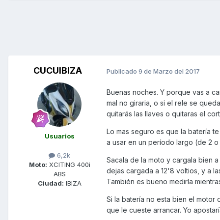
CUCUIBIZA
Publicado
9 de Marzo del 2017
Buenas noches. Y porque vas a camb
mal no giraria, o si el rele se q
quitarás las llaves o quitaras el cor
Lo mas seguro es que la batería te
Usuarios
a usar en un período largo (de 2 o
6,2k
Sacala de la moto y cargala bien a 
Moto:
XCITING 400i
dejas cargada a 12'8 voltios, y a l
ABS
También es bueno medirla mientras
Ciudad:
IBIZA
Si la batería no esta bien el motor
que le cueste arrancar. Yo apostaría