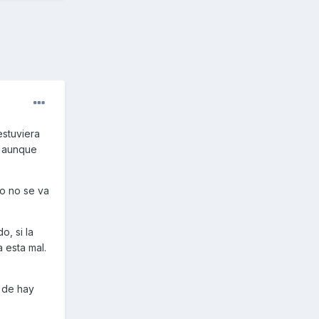
estuviera
, aunque
to no se va
o, si la
a esta mal.
, de hay