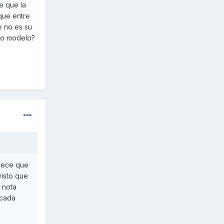
e que la
que entre
e no es su
tro modelo?
arece que
visto que
 nota
icada