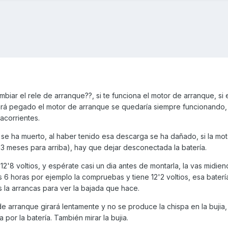
iar el rele de arranque??, si te funciona el motor de arranque, si 
uedará pegado el motor de arranque se quedaría siempre funcionando
tacorrientes.
 se ha muerto, al haber tenido esa descarga se ha dañado, si la mo
 3 meses para arriba), hay que dejar desconectada la batería.
12'8 voltios, y espérate casi un dia antes de montarla, la vas midiend
as 6 horas por ejemplo la compruebas y tiene 12'2 voltios, esa baterí
 la arrancas para ver la bajada que hace.
 de arranque girará lentamente y no se produce la chispa en la bujia
 por la batería. También mirar la bujia.