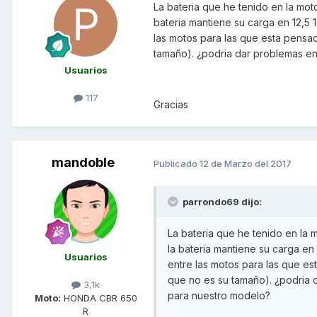
La bateria que he tenido en la mot
bateria mantiene su carga en 12,5 
las motos para las que esta pensad
tamaño). ¿podria dar problemas en
Usuarios
117
Gracias
mandoble
Publicado
12 de Marzo del 2017
parrondo69 dijo:
La bateria que he tenido en la 
la bateria mantiene su carga en
Usuarios
entre las motos para las que es
que no es su tamaño). ¿podria 
3,1k
para nuestro modelo?
Moto:
HONDA CBR 650
R