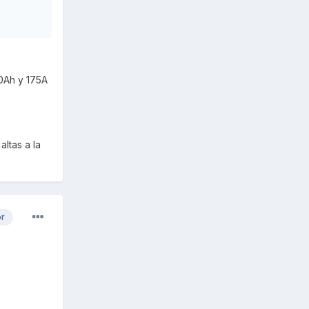
10Ah y 175A
altas a la
or