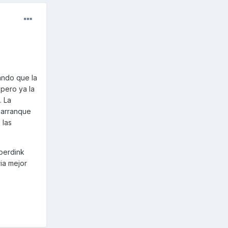
ando que la
 pero ya la
. La
e arranque
 las
uperdink
ia mejor