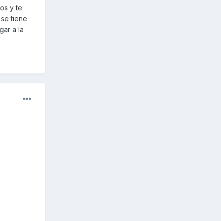
os y te
se tiene
gar a la