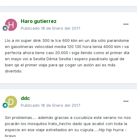
Haro gutierrez
Publicado
18 de Enero del 2017
Llo a mi super dink 300 le Ice 600 klm en un día sólo parandome
en gasolineras velocidad media 120 130 hora tenía 4000 klm i va
perfecta ahora tiene casi 20.000 i sige llendo como el primer día
en mayo voi a Sevilla Dénia Sevilla i espero pasárselo igual de
bien qe el primer viaje para qe coger un avión así es más
divertido.
ddc
Publicado
18 de Enero del 2017
Sin problemas..... además gracias a cucuibiza este verano no nos
picarán los mosquitos trato_hecho dado que acabó con toda la
especie en ese viaje estrellados en su cúpula......Hip hip hurra -
bravo