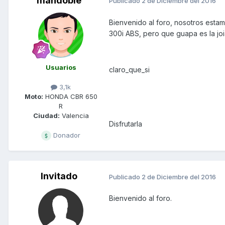
mandoble
Publicado
2 de Diciembre del 2016
Bienvenido al foro, nosotros est
300i ABS, pero que guapa es la jo
Usuarios
claro_que_si
3,1k
Moto:
HONDA CBR 650
R
Ciudad:
Valencia
Disfrutarla
Donador
Invitado
Publicado
2 de Diciembre del 2016
Bienvenido al foro.