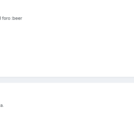
 foro :beer
a.