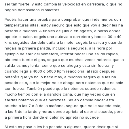
ser tan fuerte, y esto cambia la velocidad en carretera, o que no
hagais demasiados kilómetros.
Podéis hacer una prueba para comprobar que rinde menos con
temperaturas altas, estoy seguro que esto que voy a decir les ha
pasado a muchos. A finales de julio o en agosto, a horas donde
apriete el calor, cogeis una autovía o carretera y haceis 30 o 40
kms seguidos dandole caña a la moto, cogeis la salida y cuando
hagáis la primera parada, incluso la segunda, a la hora por
ejemplo de salir del semaforo, intertar hacer una salida rapida,
abriendo fuerte el gas, seguro que muchas veces notareis que la
salida es muy lenta, como que se ahoga y esta sin fuerza, y
cuando llega a 4000 o 5000 Rpm reacciona, al rato después
notaréis que ya no lo hace mas, a muchos seguro que les ha
pasado esto, o a lo mejor no se ahoga pero notamos que no sale
con fuerza. También puede que lo notemos cuando rodemos
mucho tiempo con ella dandole caña, que hay veces que en
salidas notamos que es perezosa. Sin en cambio hacer esta
prueba a las 7 o 8 de la mañana, seguro que no le sucede esto,
a las 3 de la tarde y horas donde aprieta el calor si sucede, pero
a primera hora donde el calor no aprieta no sucede.
Si esto os pasa o les ha pasado a algunos, quiere decir que si