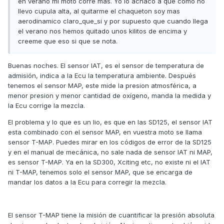
en verano mi moto corre mas. Yo lo achaco a que como no
llevo cupula alta, al quitarme el chaqueton soy mas
aerodinamico claro_que_si y por supuesto que cuando llega
el verano nos hemos quitado unos kilitos de encima y
creeme que eso si que se nota.
Buenas noches. El sensor IAT, es el sensor de temperatura de
admisión, indica a la Ecu la temperatura ambiente. Después
tenemos el sensor MAP, este mide la presion atmosférica, a
menor presion y menor cantidad de oxígeno, manda la medida y
la Ecu corrige la mezcla.
El problema y lo que es un lio, es que en las SD125, el sensor IAT
esta combinado con el sensor MAP, en vuestra moto se llama
sensor T-MAP. Puedes mirar en los códigos de error de la SD125
y en el manual de mecánica, no sale nada de sensor IAT ni MAP,
es sensor T-MAP. Ya en la SD300, Xciting etc, no existe ni el IAT
ni T-MAP, tenemos solo el sensor MAP, que se encarga de
mandar los datos a la Ecu para corregir la mezcla.
El sensor T-MAP tiene la misión de cuantificar la presión absoluta