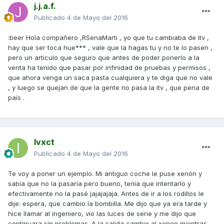
j.j.a.f.
Publicado
4 de Mayo del 2016
:beer Hola compañero ,RSenaMarti , yo que tu cambiaba de itv ,
hay que ser toca hue*** , vale que la hagas tu y no te lo pasen ,
pero un articulo que seguro que antes de poder ponerlo a la
venta ha tenido que pasar por infinidad de pruebas y permisos ,
que ahora venga un saca pasta cualquiera y te diga que no vale
, y luego se quejan de que la gente no pasa la itv , que pena de
país .
Ivxct
Publicado
4 de Mayo del 2016
Te voy a poner un ejemplo. Mi antiguo coche le puse xenón y
sabía que no la pasaría pero bueno, tenía que intentarlo y
efectivamente no la pasé jajajajaja. Antes de ir a los rodillos le
dije: espera, que cambio la bombilla. Me dijo que ya era tarde y
hice llamar al ingeniero, vio las luces de serie y me dijo que
continuara sin problemas. A la salida cambie al xenon mientras