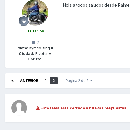
Hola a todos,saludos desde Palmeir
Usuarios
2
Moto:
Kymco zing II
Ciudad:
Riveira,A
Coruña.
ANTERIOR
1
2
Página 2 de 2
Este tema está cerrado a nuevas respuestas.