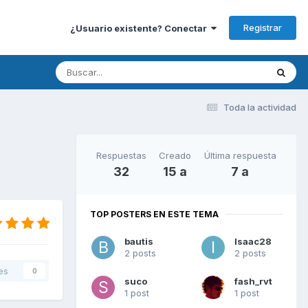
Registrar
¿Usuario existente? Conectar
Toda la actividad
Respuestas
Creado
Última respuesta
32
15 a
7 a
TOP POSTERS EN ESTE TEMA
bautis
Isaac28
2 posts
2 posts
es
0
suco
fash_rvt
1 post
1 post