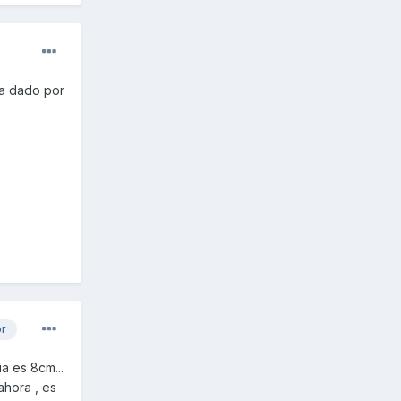
 a dado por
or
a es 8cm...
ahora , es