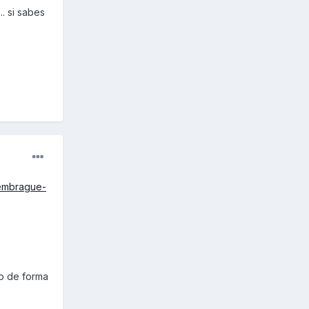
. si sabes
-embrague-
lo de forma