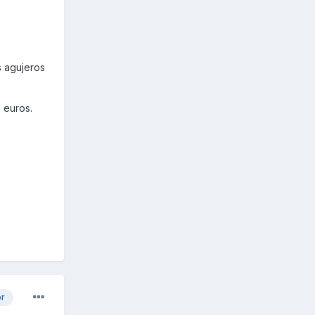
s agujeros
 euros.
or