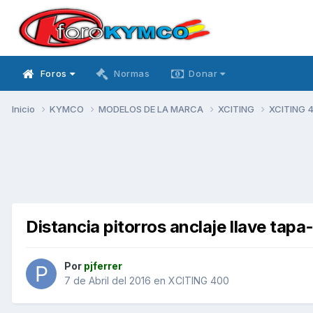
Foros
Normas
Donar
Inicio
KYMCO
MODELOS DE LA MARCA
XCITING
XCITING 
Distancia pitorros anclaje llave tapa
Por
pjferrer
7 de Abril del 2016
en
XCITING 400