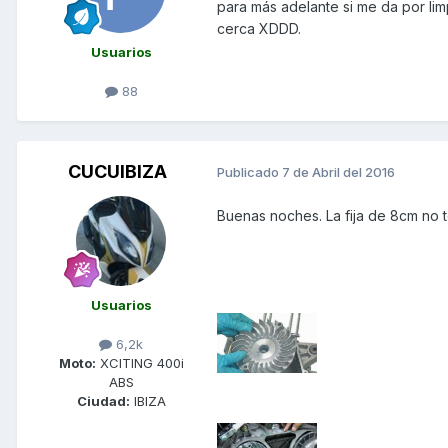
para más adelante si me da por lim
cerca XDDD.
Usuarios
88
CUCUIBIZA
Publicado
7 de Abril del 2016
Buenas noches. La fija de 8cm no t
Usuarios
6,2k
Moto:
XCITING 400i
ABS
Ciudad:
IBIZA