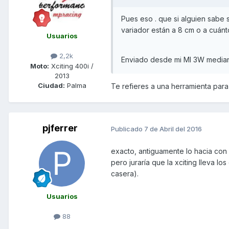
Pues eso . que si alguien sabe s
variador están a 8 cm o a cuánt
Usuarios
2,2k
Enviado desde mi MI 3W median
Moto:
Xciting 400i /
2013
Ciudad:
Palma
Te refieres a una herramienta para
pjferrer
Publicado
7 de Abril del 2016
exacto, antiguamente lo hacia con l
pero juraría que la xciting lleva l
casera).
Usuarios
88