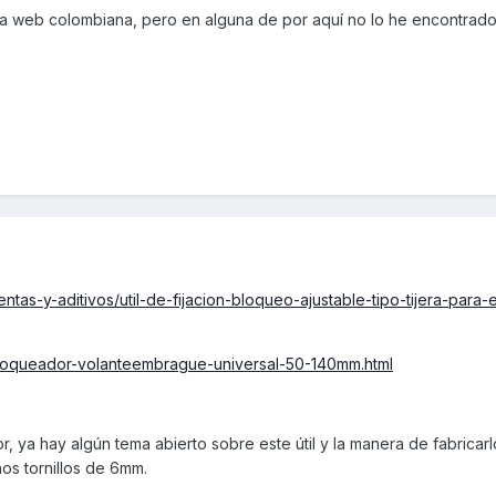
na web colombiana, pero en alguna de por aquí no lo he encontrado.
ntas-y-aditivos/util-de-fijacion-bloqueo-ajustable-tipo-tijera-para
loqueador-volanteembrague-universal-50-140mm.html
r, ya hay algún tema abierto sobre este útil y la manera de fabricar
nos tornillos de 6mm.