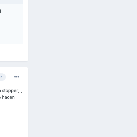
l
or
n stopper) ,
se hacen