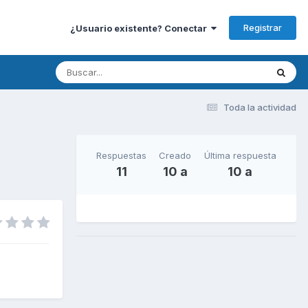
Registrar
¿Usuario existente? Conectar
Toda la actividad
Respuestas
Creado
Última respuesta
11
10 a
10 a