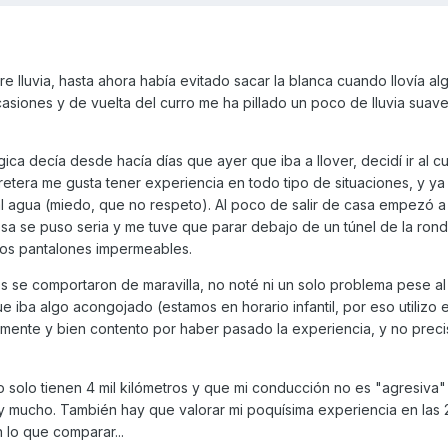
e lluvia, hasta ahora había evitado sacar la blanca cuando llovía al
siones y de vuelta del curro me ha pillado un poco de lluvia suave
ica decía desde hacía días que ayer que iba a llover, decidí ir al c
tera me gusta tener experiencia en todo tipo de situaciones, y ya
al agua (miedo, que no respeto). Al poco de salir de casa empezó a
cosa se puso seria y me tuve que parar debajo de un túnel de la rond
los pantalones impermeables.
os se comportaron de maravilla, no noté ni un solo problema pese a
ue iba algo acongojado (estamos en horario infantil, por eso utilizo 
amente y bien contento por haber pasado la experiencia, y no prec
 solo tienen 4 mil kilómetros y que mi conducción no es "agresiva"
y mucho. También hay que valorar mi poquísima experiencia en las 2
lo que comparar...