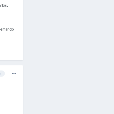
rlos,
quemando
or