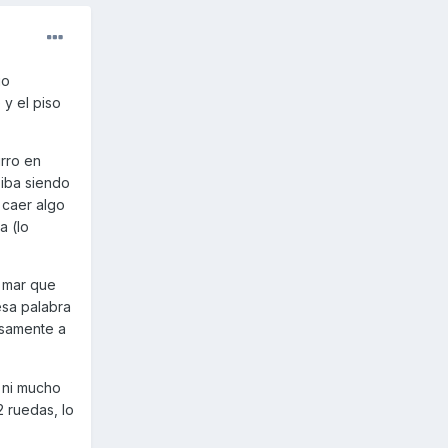
go
 y el piso
urro en
 iba siendo
 caer algo
a (lo
l mar que
esa palabra
isamente a
 ni mucho
 ruedas, lo