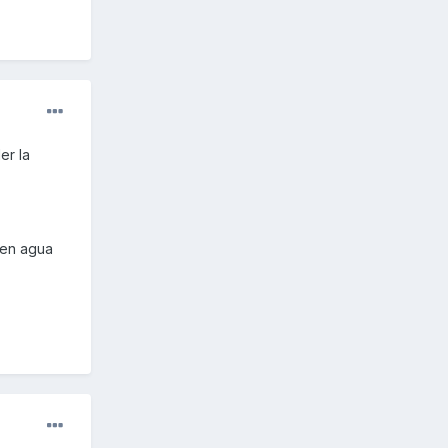
er la
 en agua