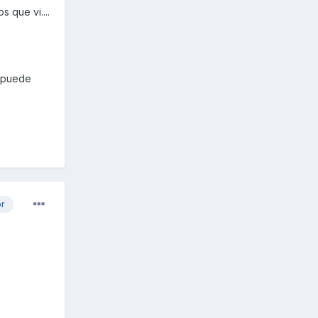
 que vi....
o puede
or