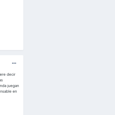
ere decir
as
enda juegan
onsable en