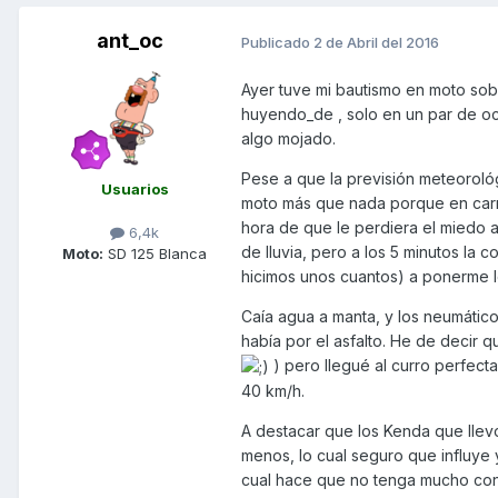
ant_oc
Publicado
2 de Abril del 2016
Ayer tuve mi bautismo en moto sobr
huyendo_de , solo en un par de oca
algo mojado.
Pese a que la previsión meteorológ
Usuarios
moto más que nada porque en carre
hora de que le perdiera el miedo 
6,4k
de lluvia, pero a los 5 minutos la 
Moto:
SD 125 Blanca
hicimos unos cuantos) a ponerme 
Caía agua a manta, y los neumátic
había por el asfalto. He de decir q
) pero llegué al curro perfect
40 km/h.
A destacar que los Kenda que llevo
menos, lo cual seguro que influye 
cual hace que no tenga mucho con 