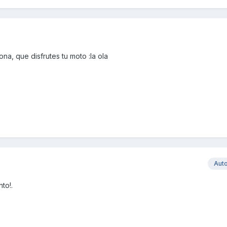
a, que disfrutes tu moto :la ola
Aut
to!.