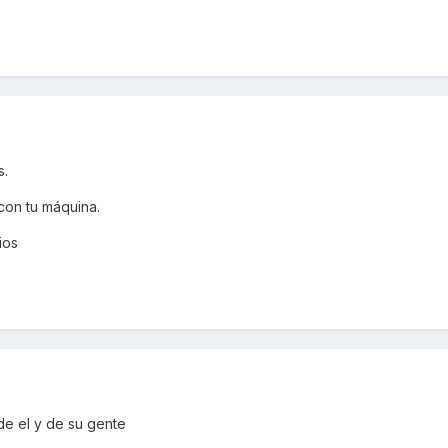
s.
con tu máquina.
ios
 de el y de su gente