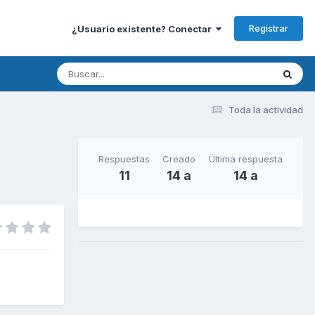
Registrar
¿Usuario existente? Conectar
Toda la actividad
Respuestas
Creado
Última respuesta
11
14 a
14 a