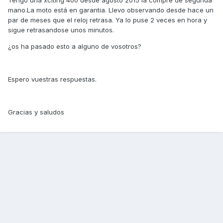
Tengo una xciting 400 desde agosto 2015 la compré de segunda
mano.La moto está en garantia. Llevo observando desde hace un
par de meses que el reloj retrasa. Ya lo puse 2 veces en hora y
sigue retrasandose unos minutos.
¿os ha pasado esto a alguno de vosotros?
Espero vuestras respuestas.
Gracias y saludos