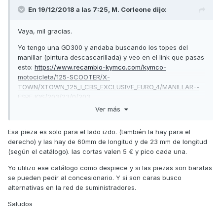
En 19/12/2018 a las 7:25,
M. Corleone
dijo:
Vaya, mil gracias.
Yo tengo una GD300 y andaba buscando los topes del
manillar (pintura descascarillada) y veo en el link que pasas
esto:
https://www.recambio-kymco.com/kymco-
motocicleta/125-SCOOTER/X-
TOWN/XTOWN_125_I_CBS_EXCLUSIVE_EURO_4/MANILLAR--
ESPEJOS/203/23/0/203
Ver más
De ahí saco la referencia 53106, y busco por Internet y veo
esto:
https://www.recambio-kymco.com/kymco-
Esa pieza es solo para el lado izdo. (también la hay para el
motocicleta/piezas_de_repuesto_de_asignacion/53106KKC4
derecho) y las hay de 60mm de longitud y de 23 mm de longitud
900
(según el catálogo). las cortas valen 5 € y pico cada una.
Así que entiendo que por 12 euritos lo podría comprar, yupi.
Yo utilizo ese catálogo como despiece y si las piezas son baratas
se pueden pedir al concesionario. Y si son caras busco
alternativas en la red de suministradores.
Saludos