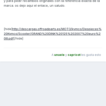
y para pedir recambios originales con la referencia exacta de la
marca. os dejo aqui el enlace, un saludo.
[hide]
http://descargas.offroadparts.es/MOTO/kymco/Despieces%
20Kymco/Scooter/GRAND%20DINK%20125%202007%20euro%2
0III.pdf
[/hide]
A
unaele
y
capricot
les gusta esto