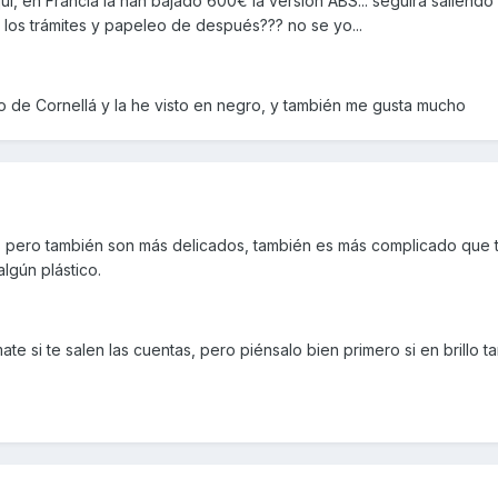
í, en Francia la han bajado 600€ la versión ABS... seguirá saliendo
los trámites y papeleo de después??? no se yo...
 de Cornellá y la he visto en negro, y también me gusta mucho
s pero también son más delicados, también es más complicado que 
algún plástico.
e si te salen las cuentas, pero piénsalo bien primero si en brillo t