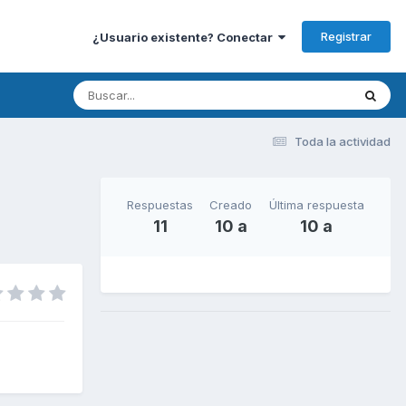
Registrar
¿Usuario existente? Conectar
Toda la actividad
Respuestas
Creado
Última respuesta
11
10 a
10 a