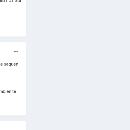
 más barata
te saquen
ambién te