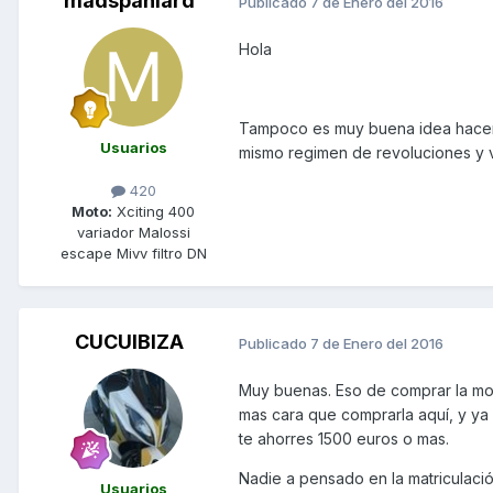
madspaniard
Publicado
7 de Enero del 2016
Hola
Tampoco es muy buena idea hacerle
Usuarios
mismo regimen de revoluciones y v
420
Moto:
Xciting 400
variador Malossi
escape Mivv filtro DN
CUCUIBIZA
Publicado
7 de Enero del 2016
Muy buenas. Eso de comprar la moto
mas cara que comprarla aquí, y ya 
te ahorres 1500 euros o mas.
Nadie a pensado en la matriculació
Usuarios