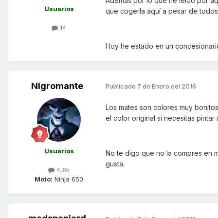
Además por lo que he leído por aqu
Usuarios
que cogerla aquí a pesar de todos 
14
Hoy he estado en un concesionario
Nigromante
Publicado
7 de Enero del 2016
Los mates son colores muy bonito
el color original si necesitas pintar 
Usuarios
No te digo que no la compres en mat
gusta.
4,8k
Moto:
Ninja 650