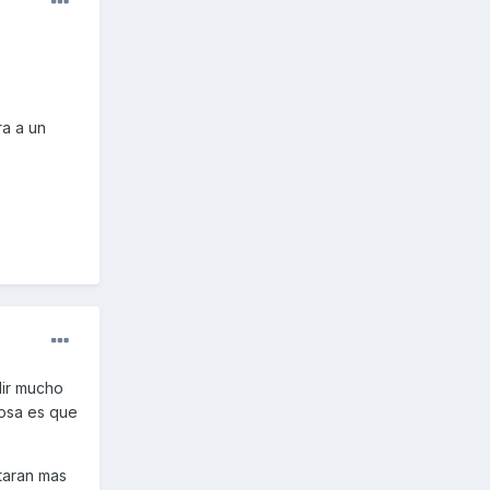
ra a un
lir mucho
cosa es que
taran mas