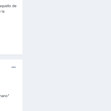
aquello de
 la
nario"