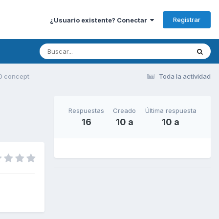
Registrar
¿Usuario existente? Conectar
0 concept
Toda la actividad
Respuestas
Creado
Última respuesta
16
10 a
10 a