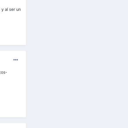
y al ser un
cos-