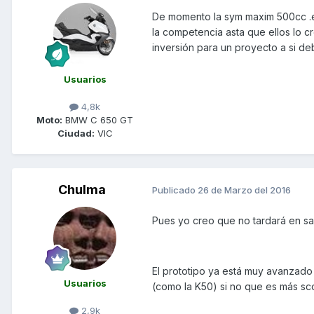
De momento la sym maxim 500cc .es
la competencia asta que ellos lo 
inversión para un proyecto a si d
Usuarios
4,8k
Moto:
BMW C 650 GT
Ciudad:
VIC
Chulma
Publicado
26 de Marzo del 2016
Pues yo creo que no tardará en sali
El prototipo ya está muy avanzado
Usuarios
(como la K50) si no que es más sc
2,9k