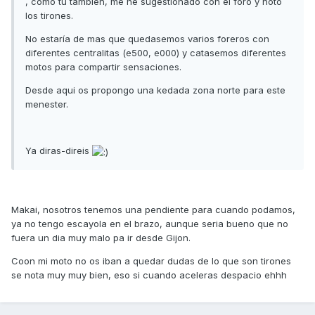
, como tú también, me he sugestionado con el foro y noto
los tirones.
No estaría de mas que quedasemos varios foreros con
diferentes centralitas (e500, e000) y catasemos diferentes
motos para compartir sensaciones.
Desde aqui os propongo una kedada zona norte para este
menester.
Ya diras-direis
Makai, nosotros tenemos una pendiente para cuando podamos,
ya no tengo escayola en el brazo, aunque seria bueno que no
fuera un dia muy malo pa ir desde Gijon.
Coon mi moto no os iban a quedar dudas de lo que son tirones
se nota muy muy bien, eso si cuando aceleras despacio ehhh