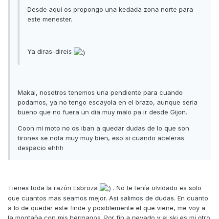
Desde aqui os propongo una kedada zona norte para
este menester.
Ya diras-direis
Makai, nosotros tenemos una pendiente para cuando
podamos, ya no tengo escayola en el brazo, aunque seria
bueno que no fuera un dia muy malo pa ir desde Gijon.
Coon mi moto no os iban a quedar dudas de lo que son
tirones se nota muy muy bien, eso si cuando aceleras
despacio ehhh
Tienes toda la razón Esbroza
. No te tenía olvidado es solo
que cuantos mas seamos mejor. Asi salimos de dudas. En cuanto
a lo de quedar este finde y posiblemente el que viene, me voy a
la montaña con mis hermanos. Por fin a nevado y el ski es mi otro