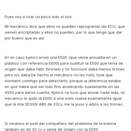
Pues voy a rizar un poco más el rizo.
Mi mecánico dice que ellos no pueden reprogramar las ECU, que
vienen encriptadas y ellos no pueden, por lo que tengo que dar
por bueno que es así.
En mi caso kymco envió una E500 (que venía envuelta en un
plástico con referencia E000) para sustituir la E500 que tenía de
origen que daba fallo (tirones) y no funcionó daba menos tirones
pero los daba.De hecho el mecánico no los notó, tuve que
montarlo conmigo para detectarlo, porque la diferencia estaba
en que había que ser más fino acelerando suavemente en las
4500 para darse cuenta. Kymco no tuvo que enviar nada más, mi
mecanico le quito la E000 a una moto nueva exactamente igual
que la mía SD300i ABS de 32cv, me la puso y adios a los tirones.
Si miramos el post del compañero del problema de la bobina
tambien es de 32 cv y venía de origen con la E000