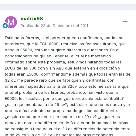
matrix98
Publicado
23 de Diciembre del 2011
Estimados foreros, si al parecer queda confirmado, por los post
anteriores, que la ECU 0000, resuelve los famosos tirones, que
daba la E5000, esto me sugiere diferentes cuestiones. En el
concesionario de quí en Tenerife, al cual he mantenido
informado sobre este problema, estuvimos mirando todas las
ECUS de las 300 con y sin ABS que estaban en exposición y
todas eran E5000, confirmandome además que todas eran las de
32 cv. me parece raro que se fabriquen 2 centralitas con
diferentes mapeados para la de 32cv. todo esto me suena a que
ante el problema de los tirones, probando, han visto que la
E0000, los resolvía, por lo que ¿de donde sale esta centralita?
¿es la que montaba la de 29 cv?, está claro que no es nueva y lo
que es más evidente, su programa de gestión es diferente.
¿alguien sabe que centralita monta la de 29 cv? ¿alguien es
capaz de notar una diferencia de 3 cv, cuando ademas la misma
se consigue a tope de vueltas? Las diferencias de potencia entre
la de 29 cv y la de 32 cv. ¿es por las mejoras mecánicas