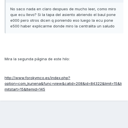
No saco nada en claro despues de mucho leer, como miro
que ecu llevo? Si la tapa del asiento abriendo el baul pone
e000 pero otros dicen q poniendo eso luego la ecu pone
e500 haber explicarme donde miro la centralita un saludo
Mira la segunda página de este hilo:
http://www.forokymco.es/index.php?
option=com_kunena&func=view&catid=208&id=84322&limit=15&li
mitstart=15&Itemid=145