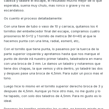
cabeza y taladre el escape, el resultado mucho mejor de lo que
esperaba, suena muy chulo, mas ronco o grave y no es
escandaloso.
Os cuento el proceso detalladamente:
Con una llave de tubo o vaso de 10 y carraca, quitamos los 4
tornillos del embellecedor final del escape, compramos cuatro
prisioneros M-5x12 y 1 tornillo de metrica (M-6x40) al que le
hacemos punta con una lima, radial, esmeril, etc,
Con el tornillo que tiene punta, lo pasamos por la tuerca de la
parte superior izquierda y apretamos hasta que nos marque el
punto de donde irá nuestro primer taladro, taladradora en mano
con una broca de 3 mm. Le damos un taladro y notaremos que
tiene dos chapas, la que vemos y otra dentro, yo taladré las dos
y despues pase una broca de 4,5mm. Para subir un poco mas el
tono.
Luego hice lo mismo en el tornillo superior derecho broca de 3 y
despues de 4,5mm. Aunque yo hice otro mas, no me gusto y lo
he tapado, con solo dos taladros de 4,5mm. Para mi gusto es lo
ideal.
Ponemos los tornillos originales los cuatro, no tengais miedo que