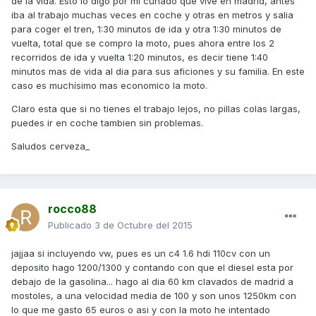
de la vida. Esto lo digo por mi cuñado que vive en madrid, antes
iba al trabajo muchas veces en coche y otras en metros y salia
para coger el tren, 1:30 minutos de ida y otra 1:30 minutos de
vuelta, total que se compro la moto, pues ahora entre los 2
recorridos de ida y vuelta 1:20 minutos, es decir tiene 1:40
minutos mas de vida al dia para sus aficiones y su familia. En este
caso es muchísimo mas economico la moto.
Claro esta que si no tienes el trabajo lejos, no pillas colas largas,
puedes ir en coche tambien sin problemas.
Saludos cerveza_
rocco88
Publicado
3 de Octubre del 2015
jajjaa si incluyendo vw, pues es un c4 1.6 hdi 110cv con un
deposito hago 1200/1300 y contando con que el diesel esta por
debajo de la gasolina... hago al dia 60 km clavados de madrid a
mostoles, a una velocidad media de 100 y son unos 1250km con
lo que me gasto 65 euros o asi y con la moto he intentado