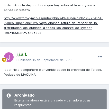
Edito... Aquí te dejo un brico que hay sobre el tensor y asi le
echas un vistazo
http://www.forokymco.es/index.php/249-super-dink-125/204514-
kymco-super-dink-125-vaya-chasco-rotura-del-tensor-de-la-
distribucion-ojo-cuidado-a-todos-los-amante-de-kymco?
limit=15&start=75#353281
j.j.a.f.
Publicado
15 de Septiembre del 2015
:beer Hola compañero bienvenido desde la provincia de Toledo.
Pedazo de MAQUINA.
Archivado
Este tema ahora está archivado y cerrado a otras
respuestas.