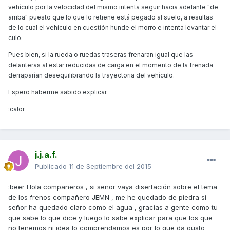
vehículo por la velocidad del mismo intenta seguir hacia adelante "de
arriba" puesto que lo que lo retiene está pegado al suelo, a resultas
de lo cual el vehículo en cuestión hunde el morro e intenta levantar el
culo.
Pues bien, si la rueda o ruedas traseras frenaran igual que las
delanteras al estar reducidas de carga en el momento de la frenada
derraparían desequilibrando la trayectoria del vehículo.
Espero haberme sabido explicar.
:calor
j.j.a.f.
Publicado
11 de Septiembre del 2015
:beer Hola compañeros , si señor vaya disertación sobre el tema
de los frenos compañero JEMN , me he quedado de piedra si
señor ha quedado claro como el agua , gracias a gente como tu
que sabe lo que dice y luego lo sabe explicar para que los que
no tenemos ni idea lo comprendamos es por lo que da gusto