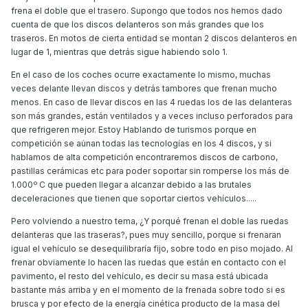
frena el doble que el trasero. Supongo que todos nos hemos dado
cuenta de que los discos delanteros son más grandes que los
traseros. En motos de cierta entidad se montan 2 discos delanteros en
lugar de 1, mientras que detrás sigue habiendo solo 1.
En el caso de los coches ocurre exactamente lo mismo, muchas
veces delante llevan discos y detrás tambores que frenan mucho
menos. En caso de llevar discos en las 4 ruedas los de las delanteras
son más grandes, están ventilados y a veces incluso perforados para
que refrigeren mejor. Estoy Hablando de turismos porque en
competición se aúnan todas las tecnologías en los 4 discos, y si
hablamos de alta competición encontraremos discos de carbono,
pastillas cerámicas etc para poder soportar sin romperse los más de
1.000º C que pueden llegar a alcanzar debido a las brutales
deceleraciones que tienen que soportar ciertos vehículos.....
Pero volviendo a nuestro tema, ¿Y porqué frenan el doble las ruedas
delanteras que las traseras?, pues muy sencillo, porque si frenaran
igual el vehículo se desequilibraría fijo, sobre todo en piso mojado. Al
frenar obviamente lo hacen las ruedas que están en contacto con el
pavimento, el resto del vehículo, es decir su masa está ubicada
bastante más arriba y en el momento de la frenada sobre todo si es
brusca y por efecto de la energía cinética producto de la masa del