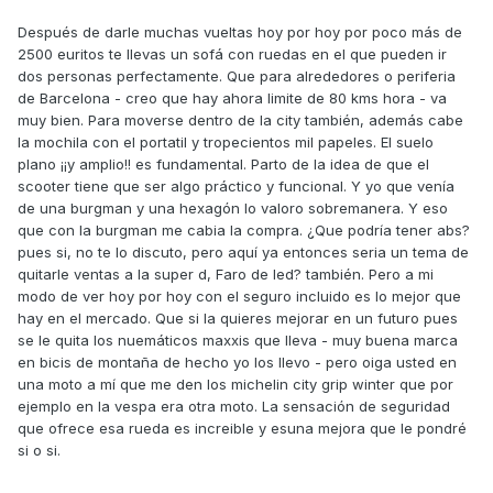
Después de darle muchas vueltas hoy por hoy por poco más de
2500 euritos te llevas un sofá con ruedas en el que pueden ir
dos personas perfectamente. Que para alrededores o periferia
de Barcelona - creo que hay ahora limite de 80 kms hora - va
muy bien. Para moverse dentro de la city también, además cabe
la mochila con el portatil y tropecientos mil papeles. El suelo
plano ¡¡y amplio!! es fundamental. Parto de la idea de que el
scooter tiene que ser algo práctico y funcional. Y yo que venía
de una burgman y una hexagón lo valoro sobremanera. Y eso
que con la burgman me cabia la compra. ¿Que podría tener abs?
pues si, no te lo discuto, pero aquí ya entonces seria un tema de
quitarle ventas a la super d, Faro de led? también. Pero a mi
modo de ver hoy por hoy con el seguro incluido es lo mejor que
hay en el mercado. Que si la quieres mejorar en un futuro pues
se le quita los nuemáticos maxxis que lleva - muy buena marca
en bicis de montaña de hecho yo los llevo - pero oiga usted en
una moto a mí que me den los michelin city grip winter que por
ejemplo en la vespa era otra moto. La sensación de seguridad
que ofrece esa rueda es increible y esuna mejora que le pondré
si o si.