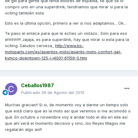
de gel para gente que tenia dolores de espalda, se que se lo
compro uno en una superdrink, tendriamos que mirar si para la
xciting también esta.
Esto es la última opción, primero a ver si nos adaptamos... Ok...
Te paso el enlace para que le eches un vistazo.. Solo para eso
ehhhh!!!! Jajaja, es para superdink, hay que mirar si esta para la
xciting. Saludos cerveza_
http://www.bs-
motoparts.com/es/asientos-moto/asiento-moto-confort-gel-
kymco-downtown-125-i-i4001-61159-0.htm
Ceballos1987
Publicado
26 de Agosto del 2015
Muchas gracias!! Si si, de momento voy a darme un tiempo solo
que está claro que es la moto así que veremos si me acomodo o
qué. En octubre o noviembre voy a andar todo el día en ella así
que ahí será el momento decisivo y sino...los Reyes Magos me
regalarán algo así!!