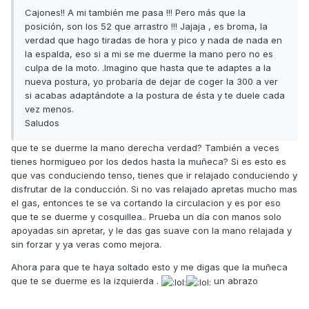
Cajones!! A mi también me pasa !!! Pero más que la
posición, son los 52 que arrastro !!! Jajaja , es broma, la
verdad que hago tiradas de hora y pico y nada de nada en
la espalda, eso si a mi se me duerme la mano pero no es
culpa de la moto. .Imagino que hasta que te adaptes a la
nueva postura, yo probaría de dejar de coger la 300 a ver
si acabas adaptándote a la postura de ésta y te duele cada
vez menos.
Saludos
que te se duerme la mano derecha verdad? También a veces
tienes hormigueo por los dedos hasta la muñeca? Si es esto es
que vas conduciendo tenso, tienes que ir relajado conduciendo y
disfrutar de la conducción. Si no vas relajado apretas mucho mas
el gas, entonces te se va cortando la circulacion y es por eso
que te se duerme y cosquillea.. Prueba un día con manos solo
apoyadas sin apretar, y le das gas suave con la mano relajada y
sin forzar y ya veras como mejora.
Ahora para que te haya soltado esto y me digas que la muñeca
que te se duerme es la izquierda .
un abrazo