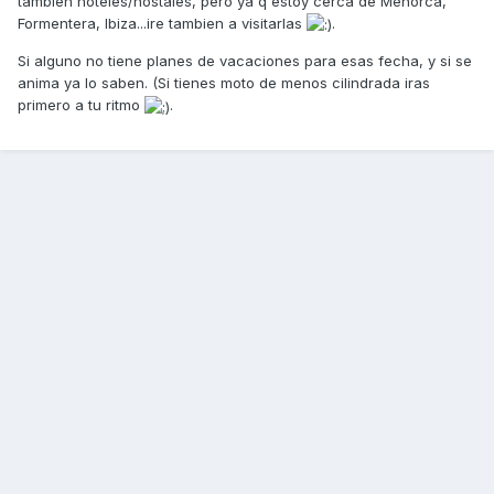
tambien hoteles/hostales, pero ya q estoy cerca de Menorca,
Formentera, Ibiza...ire tambien a visitarlas
.
Si alguno no tiene planes de vacaciones para esas fecha, y si se
anima ya lo saben. (Si tienes moto de menos cilindrada iras
primero a tu ritmo
.